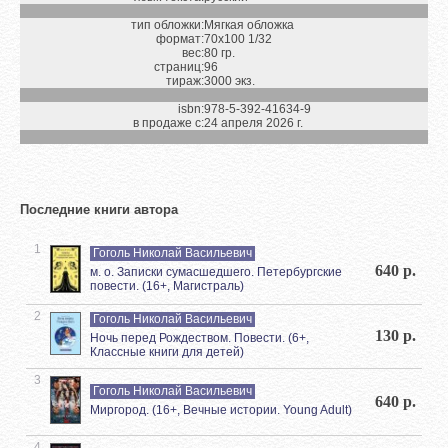
тип обложки:
Мягкая обложка
формат:
70х100 1/32
вес:
80 гр.
страниц:
96
тираж:
3000 экз.
isbn:
978-5-392-41634-9
в продаже с:
24 апреля 2026 г.
Последние книги автора
1
Гоголь Николай Васильевич
640 р.
м. о. Записки сумасшедшего. Петербургские
повести. (16+, Магистраль)
2
Гоголь Николай Васильевич
130 р.
Ночь перед Рождеством. Повести. (6+,
Классные книги для детей)
3
Гоголь Николай Васильевич
640 р.
Миргород. (16+, Вечные истории. Young Adult)
4