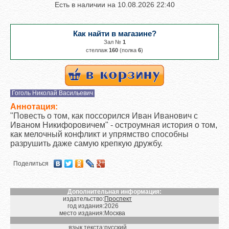
Есть в наличии на
10.08.2026 22:40
Как найти в магазине?
Зал №
1
cтеллаж
160
(полка
6
)
Гоголь Николай Васильевич
Аннотация:
"Повесть о том, как поссорился Иван Иванович с
Иваном Никифоровичем" - остроумная история о том,
как мелочный конфликт и упрямство способны
разрушить даже самую крепкую дружбу.
Поделиться
Дополнительная информация:
издательство:
Проспект
год издания:
2026
место издания:
Москва
язык текста:
русский