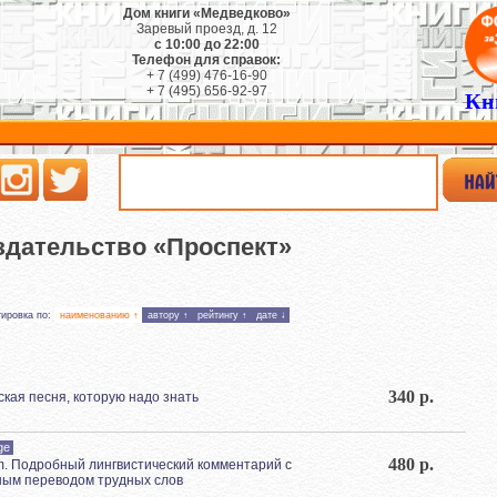
Дом книги «Медведково»
Заревый проезд, д. 12
с 10:00 до 22:00
Телефон для справок:
+ 7 (499) 476-16-90
+ 7 (495) 656-92-97
Кн
здательство «Проспект»
тировка по:
наименованию ↑
автору ↑
рейтингу ↑
дате ↓
340 р.
сская песня, которую надо знать
ge
480 р.
m. Подробный лингвистический комментарий с
ным переводом трудных слов