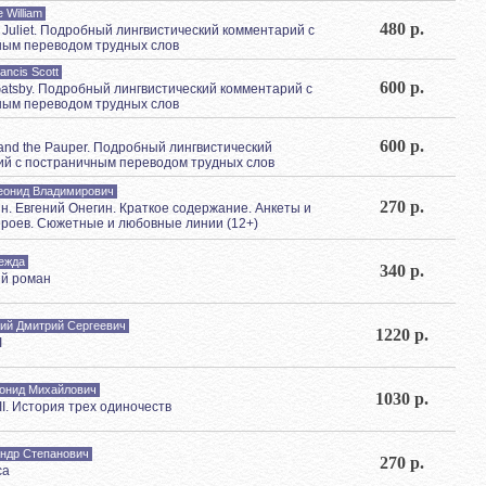
 William
480 р.
Juliet. Подробный лингвистический комментарий с
ным переводом трудных слов
rancis Scott
600 р.
Gatsby. Подробный лингвистический комментарий с
ным переводом трудных слов
600 р.
 and the Pauper. Подробный лингвистический
й с постраничным переводом трудных слов
еонид Владимирович
270 р.
ин. Евгений Онегин. Краткое содержание. Анкеты и
роев. Сюжетные и любовные линии (12+)
ежда
340 р.
й роман
ий Дмитрий Сергеевич
1220 р.
I
онид Михайлович
1030 р.
II. История трех одиночеств
андр Степанович
270 р.
са