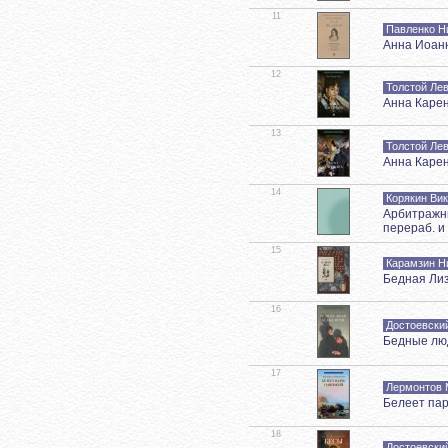
11
Павленко Н
Анна Иоан
12
Толстой Ле
Анна Карен
13
Толстой Ле
Анна Карен
14
Корякин Ви
Арбитражны
перераб. и
15
Карамзин Н
Бедная Ли
16
Достоевски
Бедные лю
17
Лермонтов 
Белеет пар
18
Достоевски