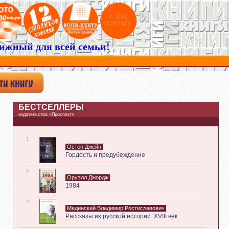
ижный для всей семьи!
БЕСТСЕЛЛЕРЫ
издательства «Проспект»
1
Остен Джейн
Гордость и предубеждение
3
Оруэлл Джордж
1984
5
Мединский Владимир Ростиславович
Рассказы из русской истории. XVIII век