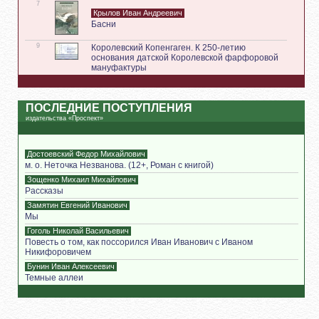
7
Крылов Иван Андреевич
Басни
9
Королевский Копенгаген. К 250-летию
основания датской Королевской фарфоровой
мануфактуры
ПОСЛЕДНИЕ ПОСТУПЛЕНИЯ
издательства «Проспект»
Достоевский Федор Михайлович
м. о. Неточка Незванова. (12+, Роман с книгой)
Зощенко Михаил Михайлович
Рассказы
Замятин Евгений Иванович
Мы
Гоголь Николай Васильевич
Повесть о том, как поссорился Иван Иванович с Иваном
Никифоровичем
Бунин Иван Алексеевич
Темные аллеи