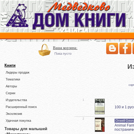
Ваша корзина:
Пока пусто
И
Книги
Лидеры продаж
Тематики
сор
Авторы
Серии
Издательства
1
100 и 1 ру
Расширенный поиск
Эксклюзив
2
Orwell Geor
Удачная покупка
Animal Far
Товары для малышей
постранич