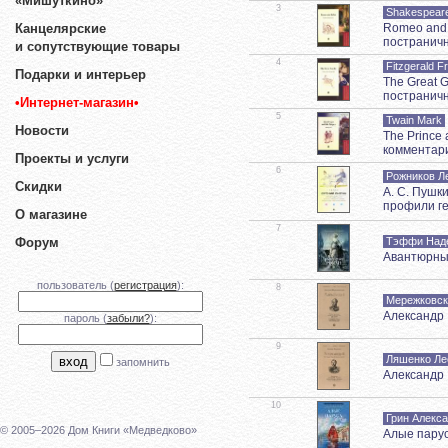
«Мишуткино»
3
Shakespeare
Romeo and 
Канцелярские
постранич
и сопутствующие товары
4
Fitzgerald F
Подарки и интерьер
The Great 
постранич
•Интернет-магазин•
5
Twain Mark
Новости
The Prince
комментари
Проекты и услуги
6
Рожников Л
Скидки
А. С. Пушк
профили ге
О магазине
7
Тэффи Над
Форум
Авантюрны
пользователь (
регистрация
):
8
Мережковск
Александр 
пароль (
забыли?
):
9
Ляшенко Ле
запомнить
Александр 
10
Грин Алекс
© 2005–2026 Дом Книги «Медведково»
Алые пару