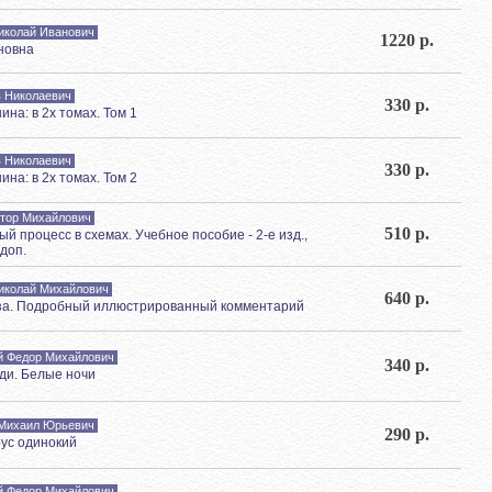
иколай Иванович
1220 р.
новна
в Николаевич
330 р.
ина: в 2х томах. Том 1
в Николаевич
330 р.
ина: в 2х томах. Том 2
ктор Михайлович
510 р.
й процесс в схемах. Учебное пособие - 2-е изд.,
 доп.
иколай Михайлович
640 р.
за. Подробный иллюстрированный комментарий
й Федор Михайлович
340 р.
ди. Белые ночи
Михаил Юрьевич
290 р.
ус одинокий
й Федор Михайлович