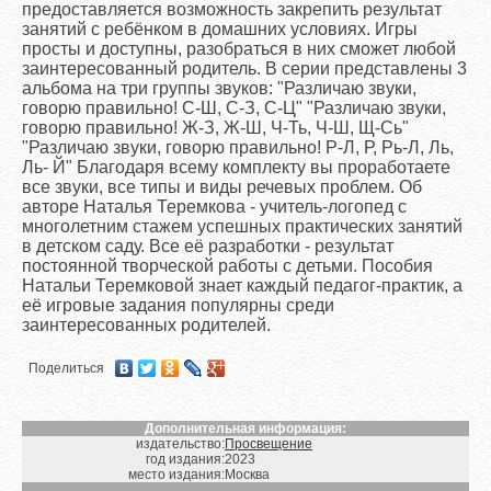
предоставляется возможность закрепить результат
занятий с ребёнком в домашних условиях. Игры
просты и доступны, разобраться в них сможет любой
заинтересованный родитель. В серии представлены 3
альбома на три группы звуков: "Различаю звуки,
говорю правильно! С-Ш, С-З, С-Ц" "Различаю звуки,
говорю правильно! Ж-З, Ж-Ш, Ч-Ть, Ч-Ш, Щ-Сь"
"Различаю звуки, говорю правильно! Р-Л, Р, Рь-Л, Ль,
Ль- Й" Благодаря всему комплекту вы проработаете
все звуки, все типы и виды речевых проблем. Об
авторе Наталья Теремкова - учитель-логопед с
многолетним стажем успешных практических занятий
в детском саду. Все её разработки - результат
постоянной творческой работы с детьми. Пособия
Натальи Теремковой знает каждый педагог-практик, а
её игровые задания популярны среди
заинтересованных родителей.
Поделиться
Дополнительная информация:
издательство:
Просвещение
год издания:
2023
место издания:
Москва