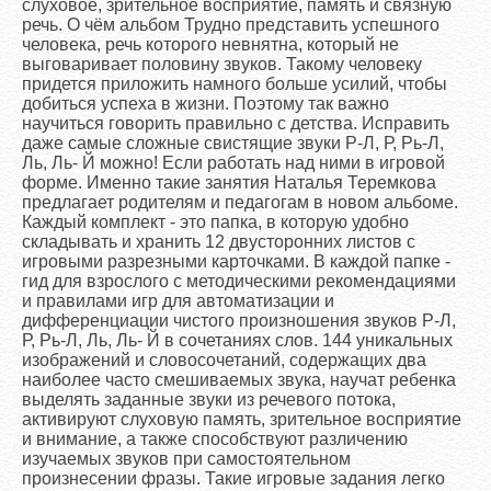
слуховое, зрительное восприятие, память и связную
речь. О чём альбом Трудно представить успешного
человека, речь которого невнятна, который не
выговаривает половину звуков. Такому человеку
придется приложить намного больше усилий, чтобы
добиться успеха в жизни. Поэтому так важно
научиться говорить правильно с детства. Исправить
даже самые сложные свистящие звуки Р-Л, Р, Рь-Л,
Ль, Ль- Й можно! Если работать над ними в игровой
форме. Именно такие занятия Наталья Теремкова
предлагает родителям и педагогам в новом альбоме.
Каждый комплект - это папка, в которую удобно
складывать и хранить 12 двусторонних листов с
игровыми разрезными карточками. В каждой папке -
гид для взрослого с методическими рекомендациями
и правилами игр для автоматизации и
дифференциации чистого произношения звуков Р-Л,
Р, Рь-Л, Ль, Ль- Й в сочетаниях слов. 144 уникальных
изображений и словосочетаний, содержащих два
наиболее часто смешиваемых звука, научат ребенка
выделять заданные звуки из речевого потока,
активируют слуховую память, зрительное восприятие
и внимание, а также способствуют различению
изучаемых звуков при самостоятельном
произнесении фразы. Такие игровые задания легко