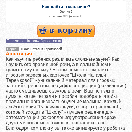
Как найти в магазине?
Зал №
3
cтеллаж
381
(полка
3
)
Теремкова Наталья Эрнестовна
Серия:
Школа Натальи Теремковой
Аннотация:
Как научить ребенка различать сложные звуки? Как
научить его правильной речи, а в дальнейшем и
грамотному письму? В этом поможет комплект
игровых разрезных карточек "Школа Натальи
Теремковой" - уникальный материал для игровых
занятий с ребенком по дифференциации (различения)
часто смешиваемых звуков в речи. Вам не нужно
думать, какие тетради и пособия подобрать, чтобы
правильно организовать обучение малыша. Каждый
альбом серии "Различаю звуки, говорю правильно!",
который входит в "Школу" - лучшее решение для
автоматизации (закрепления) употребления сразу
двух смешиваемых звуков в сочетаниях слов.
Благодаря комплекту вы также активируете у ребенка