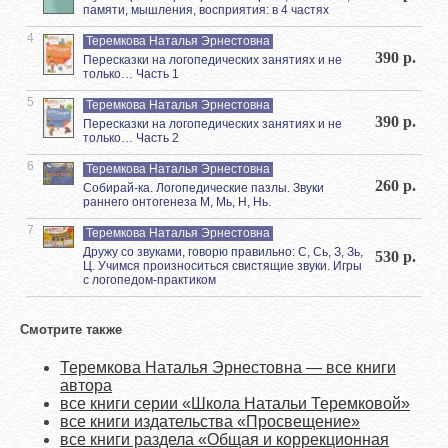
памяти, мышления, восприятия: в 4 частях
4
Теремкова Наталья Эрнестовна
390 р.
Пересказки на логопедических занятиях и не
только… Часть 1
5
Теремкова Наталья Эрнестовна
390 р.
Пересказки на логопедических занятиях и не
только… Часть 2
6
Теремкова Наталья Эрнестовна
260 р.
Собирай-ка. Логопедические пазлы. Звуки
раннего онтогенеза М, Мь, Н, Нь.
7
Теремкова Наталья Эрнестовна
Дружу со звуками, говорю правильно: С, Сь, З, Зь,
530 р.
Ц. Учимся произноситься свистящие звуки. Игры
с логопедом-практиком
Смотрите также
Теремкова Наталья Эрнестовна — все книги
автора
все книги серии «Школа Натальи Теремковой»
все книги издательства «Просвещение»
все книги раздела «Общая и коррекционная