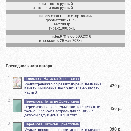
язык текста:
русский
язык оригинала:
русский
тип обложки:
Папка с карточками
формат:
90х60 1/8
вес:
209 гр.
тираж:
1000 экз.
isbn:
978-5-09-099233-6
в продаже с:
29 мая 2023 г.
Последние книги автора
1
Теремкова Наталья Эрнестовна
Мультитренажер по развитию речи, внимания,
420 р.
памяти, мышления, восприятия: в 4-х частях.
Часть 3
2
Теремкова Наталья Эрнестовна
Пересказки на логопедических занятиях и не
450 р.
только…: рабочая тетрадь для занятий в
детском саду и дома: в 4 частях
3
Теремкова Наталья Эрнестовна
390 р.
Мультитренажёр по развитию речи, внимания,