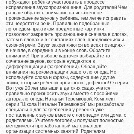
побуждают ребёнка участвовать в процессе
исправления звукопроизношения. Для родителей Чем
раньше обратить внимание на искаженное
произношение звуков у ребенка, тем легче исправить
эти недостатки речи. Правильно подобранные
логопедом-практиком предметные картинки
позволяют закрепить произношение сначала в слогах,
затем в словах и в сочетаниях слов, предложениях и
связной речи. Звуки закрепляются во всех позициях -
в начале, в середине и в конце слов. Обратите
внимание! При выборе карточек выбирайте то
сочетание звуков, которые нуждаются в
дифференциации (закреплении). Обращайте
внимания на рекомендации вашего логопеда. Не
используйте слова и фразы, содержащие другие
звуки, которые ребенок произносит дефектно! О серии
Вот уже 20 лет малыши в детских садах учатся
правильно произносить звуки вместе с пособиями
автора-логопеда Натальи Теремковой. Комплект
серии "Школа Натальи Теремковой" мы разработали
специально для закрепления у ребенка уже
поставленных звуков вместе с логопедом или дома, с
родителями. Учителя-логопеды получают полностью
методически проработанный материал для
организации системных занятий. Родителям