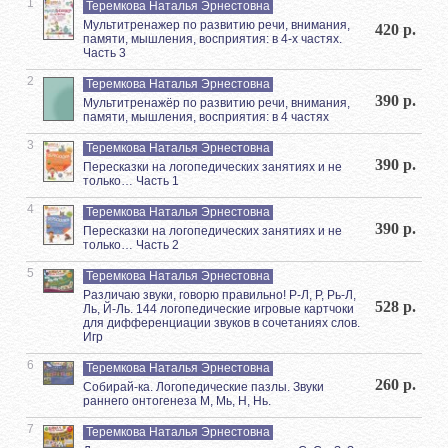
1
Теремкова Наталья Эрнестовна
Мультитренажер по развитию речи, внимания,
420 р.
памяти, мышления, восприятия: в 4-х частях.
Часть 3
2
Теремкова Наталья Эрнестовна
390 р.
Мультитренажёр по развитию речи, внимания,
памяти, мышления, восприятия: в 4 частях
3
Теремкова Наталья Эрнестовна
390 р.
Пересказки на логопедических занятиях и не
только… Часть 1
4
Теремкова Наталья Эрнестовна
390 р.
Пересказки на логопедических занятиях и не
только… Часть 2
5
Теремкова Наталья Эрнестовна
Различаю звуки, говорю правильно! Р-Л, Р, Рь-Л,
528 р.
Ль, Й-Ль. 144 логопедические игровые картчоки
для дифференциации звуков в сочетаниях слов.
Игр
6
Теремкова Наталья Эрнестовна
260 р.
Собирай-ка. Логопедические пазлы. Звуки
раннего онтогенеза М, Мь, Н, Нь.
7
Теремкова Наталья Эрнестовна