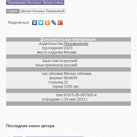
Теремкова Наталья Эрнестовна
Серия:
Школа Натальи Теремковой
Поделиться
Дополнительная информация:
издательство:
Просвещение
год издания:
2023
место издания:
Москва
язык текста:
русский
язык оригинала:
русский
тип обложки:
Мягкая обложка
формат:
90х60/8
страниц:
32
тираж:
1000 экз.
isbn:
978-5-09-097905-4
в продаже с:
29 мая 2023 г.
Последние книги автора