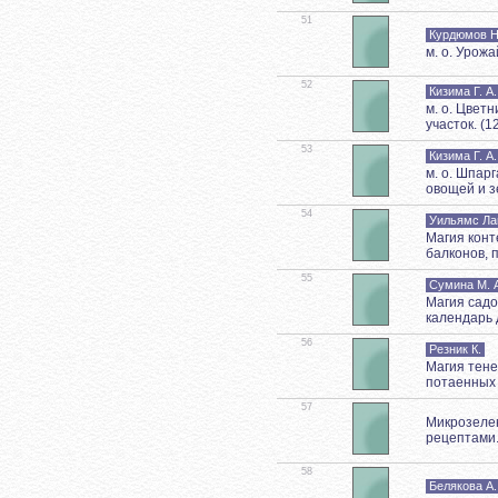
51
Курдюмов Н
м. о. Урож
52
Кизима Г. А.
м. о. Цвет
участок. (1
53
Кизима Г. А.
м. о. Шпар
овощей и з
54
Уильямс Ла
Магия конт
балконов, 
55
Сумина М. 
Магия садо
календарь
56
Резник К.
Магия тене
потаенных 
57
Микрозелен
рецептами.
58
Белякова А.