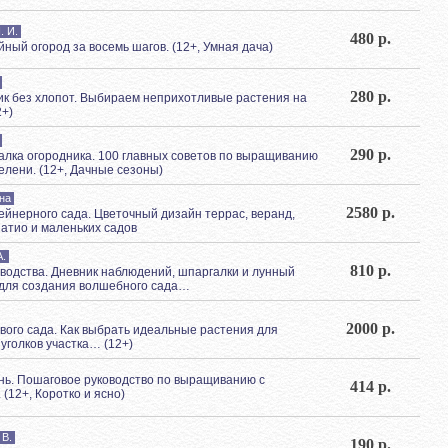
. И.
480 р.
айный огород за восемь шагов. (12+, Умная дача)
280 р.
ник без хлопот. Выбираем неприхотливые растения на
2+)
290 р.
галка огородника. 100 главных советов по выращиванию
елени. (12+, Дачные сезоны)
на
2580 р.
ейнерного сада. Цветочный дизайн террас, веранд,
патио и маленьких садов
А.
810 р.
водства. Дневник наблюдений, шпаргалки и лунный
 для создания волшебного сада…
2000 р.
вого сада. Как выбрать идеальные растения для
уголков участка… (12+)
ь. Пошаговое руководство по выращиванию с
414 р.
 (12+, Коротко и ясно)
 В.
190 р.