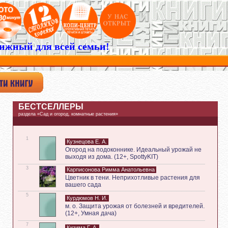
ижный для всей семьи!
БЕСТСЕЛЛЕРЫ
раздела «Сад и огород, комнатные растения»
1
Кузнецова Е. А.
Огород на подоконнике. Идеальный урожай не
выходя из дома. (12+, SpottyKIT)
3
Карписонова Римма Анатольевна
Цветник в тени. Неприхотливые растения для
вашего сада
5
Курдюмов Н. И.
м. о. Защита урожая от болезней и вредителей.
(12+, Умная дача)
7
Кизима Г. А.