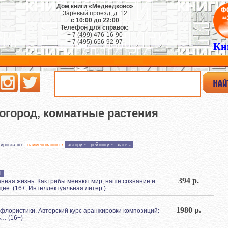
Дом книги «Медведково»
Заревый проезд, д. 12
с 10:00 до 22:00
Телефон для справок:
+ 7 (499) 476-16-90
+ 7 (495) 656-92-97
Кн
 огород, комнатные растения
тировка по:
наименованию ↑
автору ↑
рейтингу ↑
дате ↓
.
394 р.
танная жизнь. Как грибы меняют мир, наше сознание и
ее. (16+, Интеллектуальная литер.)
1980 р.
я флористики. Авторский курс аранжировки композиций:
ь… (16+)