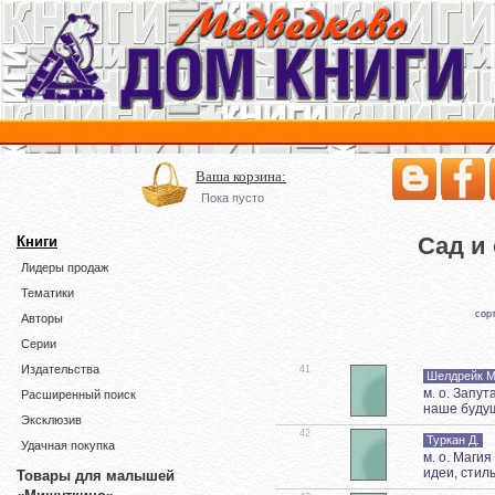
Ваша корзина:
Пока пусто
Сад и
Книги
Лидеры продаж
Тематики
сор
Авторы
Серии
Издательства
41
Шелдрейк М
м. о. Запу
Расширенный поиск
наше будущ
Эксклюзив
42
Туркан Д.
Удачная покупка
м. о. Маги
идеи, стил
Товары для малышей