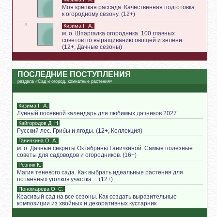
Моя крепкая рассада. Качественная подготовка
к огородному сезону. (12+)
9
Кизима Г. А.
м. о. Шпаргалка огородника. 100 главных
советов по выращиванию овощей и зелени.
(12+, Дачные сезоны)
ПОСЛЕДНИЕ ПОСТУПЛЕНИЯ
раздела «Сад и огород, комнатные растения»
Кизима Г. А.
Лунный посевной календарь для любимых дачников 2027
Кайгородов Д. Н
Русский лес. Грибы и ягоды. (12+, Коллекция)
Ганичкина О. А.
м. о. Дачные секреты Октябрины Ганичкиной. Самые полезные
советы для садоводов и огородников. (16+)
Резник К.
Магия теневого сада. Как выбрать идеальные растения для
потаенных уголков участка… (12+)
Пономарева О. С.
Красивый сад на все сезоны. Как создать выразительные
композиции из хвойных и декоративных кустарник