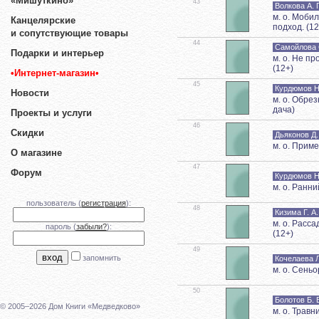
«Мишуткино»
43
Волкова А. 
м. о. Моби
Канцелярские
подход. (12
и сопутствующие товары
44
Самойлова 
Подарки и интерьер
м. о. Не п
(12+)
•Интернет-магазин•
45
Курдюмов Н
Новости
м. о. Обре
дача)
Проекты и услуги
46
Скидки
Дьяконов Д.
м. о. Прим
О магазине
47
Форум
Курдюмов Н
м. о. Ранн
пользователь (
регистрация
):
48
Кизима Г. А.
м. о. Расс
пароль (
забыли?
):
(12+)
49
запомнить
Кочелаева Л
м. о. Сень
50
Болотов Б. 
© 2005–2026 Дом Книги «Медведково»
м. о. Травн