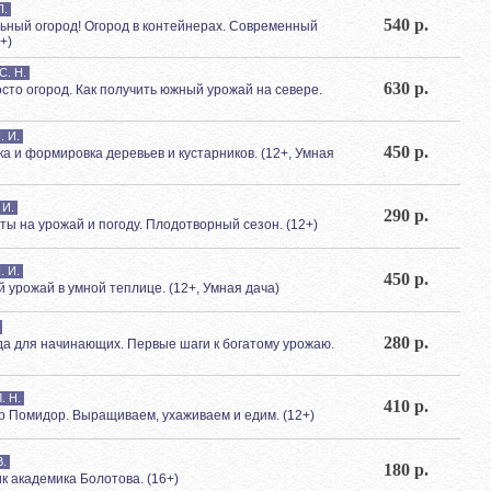
П.
540 р.
льный огород! Огород в контейнерах. Современный
+)
С. Н.
630 р.
росто огород. Как получить южный урожай на севере.
. И.
450 р.
зка и формировка деревьев и кустарников. (12+, Умная
 И.
290 р.
еты на урожай и погоду. Плодотворный сезон. (12+)
. И.
450 р.
ий урожай в умной теплице. (12+, Умная дача)
280 р.
ада для начинающих. Первые шаги к богатому урожаю.
. Н.
410 р.
ор Помидор. Выращиваем, ухаживаем и едим. (12+)
В.
180 р.
ик академика Болотова. (16+)