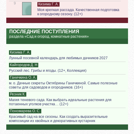
9
Кизима Г. А.
Моя крепкая рассада. Качественная подготовка
к огородному сезону. (12+)
ПОСЛЕДНИЕ ПОСТУПЛЕНИЯ
раздела «Сад и огород, комнатные растения»
Кизима Г. А.
Лунный посевной календарь для любимых дачников 2027
Кайгородов Д. Н
Русский лес. Грибы и ягоды. (12+, Коллекция)
Ганичкина О. А.
м. о. Дачные секреты Октябрины Ганичкиной. Самые полезные
советы для садоводов и огородников. (16+)
Резник К.
Магия теневого сада. Как выбрать идеальные растения для
потаенных уголков участка… (12+)
Пономарева О. С.
Красивый сад на все сезоны. Как создать выразительные
композиции из хвойных и декоративных кустарник