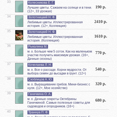
33
Колесникова Е. Г.
190 р.
Лучшие цветы. Сажаем на солнце и в тени.
(12+, 33 урожая)
34
Золотницкий Н. Ф.
2410 р.
Любимые цветы. Иллюстрированная
история. (12+, Коллекция)
35
Золотницкий Н. Ф.
1610 р.
Любимые цветы. Иллюстрированная
история. (Коллекция)
36
Рыкалина М.
м. о. Больше чем 5 соток. Как на маленьком
770 р.
участке получить максимум урожая. (16+,
Дачные сезоны)
37
Кочелаева Л. Н.
540 р.
м. о. Все о рассаде. Корни мудрости. От
выбора семян до высадки в грунт. (12+)
38
Скоблицов А. Ю.
320 р.
м. о. Выращивание грибов. Мини-бизнес с
нуля. (12+, Мое хозяйство)
39
Ганичкина О. А.
м. о. Дачные секреты Октябрины
680 р.
Ганичкиной. Самые полезные советы для
садоводов и огородников. (16+)
40
Траннуа П. Ф.