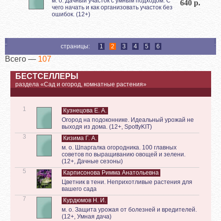
м. о. Дачный участок с умным подходом. С
640 р.
чего начать и как организовать участок без
ошибок. (12+)
страницы:
1
2
3
4
5
6
Всего —
107
БЕСТСЕЛЛЕРЫ
раздела «Сад и огород, комнатные растения»
1
Кузнецова Е. А.
Огород на подоконнике. Идеальный урожай не
выходя из дома. (12+, SpottyKIT)
3
Кизима Г. А.
м. о. Шпаргалка огородника. 100 главных
советов по выращиванию овощей и зелени.
(12+, Дачные сезоны)
5
Карписонова Римма Анатольевна
Цветник в тени. Неприхотливые растения для
вашего сада
7
Курдюмов Н. И.
м. о. Защита урожая от болезней и вредителей.
(12+, Умная дача)