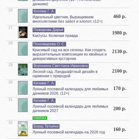
дачники)
26
Кизима Г. А.
460 р.
Идеальный цветник. Выращиваем
многолетники без забот и хлопот. (12+)
27
Пожарова Дарья
1980 р.
Кактусы. Колючая правда
28
Пономарева О. С.
Красивый сад на все сезоны. Как создать
2130 р.
выразительные композиции из хвойных и
декоративных кустарник
29
Воронина Светлана Ивановна
2100 р.
Лесной сад. Ландшафтный дизайн в
гармонии с природой
30
Кизима Г. А.
170 р.
Лунный посевной календарь для любимых
дачников 2026. (12+)
31
Кизима Г. А.
Лунный посевной календарь для любимых
200 р.
дачников 2027
НОВИНКА
32
Борщ Татьяна
160 р.
Лунный посевной календарь на 2026 год