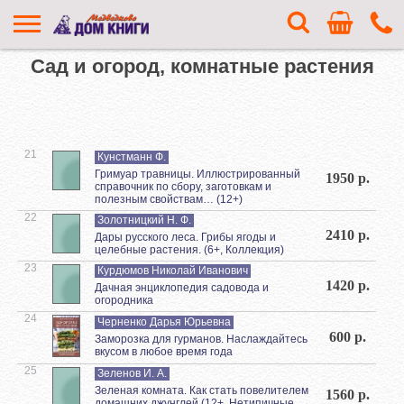
Сад и огород, комнатные растения
21
Кунстманн Ф.
Гримуар травницы. Иллюстрированный
1950 р.
справочник по сбору, заготовкам и
полезным свойствам… (12+)
22
Золотницкий Н. Ф.
2410 р.
Дары русского леса. Грибы ягоды и
целебные растения. (6+, Коллекция)
23
Курдюмов Николай Иванович
1420 р.
Дачная энциклопедия садовода и
огородника
24
Черненко Дарья Юрьевна
600 р.
Заморозка для гурманов. Наслаждайтесь
вкусом в любое время года
25
Зеленов И. А.
Зеленая комната. Как стать повелителем
1560 р.
домашних джунглей (12+, Нетипичные