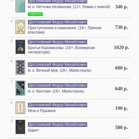
Достоевский Федор Михайлович
340 р.
м. о. Неточка Незванова. (12+, Роман с книгой)
НОВИНКА
4
Достоевский Федор Михайлович
730 р.
Преступление и наказание. (16+, Пряная
классика)
5
Достоевский Федор Михайлович
1020 р.
Братья Карамазовы. (16+, Всемирная
литература)
6
Достоевский Федор Михайлович
680 р.
м. о. Вечный муж. (16+, Магистраль)
7
Достоевский Федор Михайлович
640 р.
м. о. Кроткая. (16+, Магистраль)
8
Достоевский Федор Михайлович
190 р.
Речь о Пушкине
9
Достоевский Федор Михайлович
580 р.
Идиот