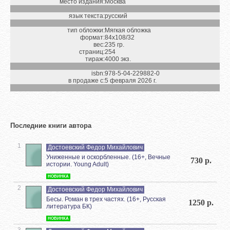
место издания:
Москва
язык текста:
русский
тип обложки:
Мягкая обложка
формат:
84х108/32
вес:
235 гр.
страниц:
254
тираж:
4000 экз.
isbn:
978-5-04-229882-0
в продаже с:
5 февраля 2026 г.
Последние книги автора
1
Достоевский Федор Михайлович
Униженные и оскорбленные. (16+, Вечные
730 р.
истории. Young Adult)
НОВИНКА
2
Достоевский Федор Михайлович
Бесы. Роман в трех частях. (16+, Русская
1250 р.
литература БК)
НОВИНКА
3