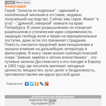
Серия:
Магистраль
Аннотация:
Герой "Записок из подполья" - одинокий и
озлобленный чиновник в отставке, недавно
получивший наследство. Сейчас ему сорок. Живет "в
углу" - "дрянной, скверной" комнате на краю
Петербурга. В своих размышлениях он отвергает
рационализм и утопические идеи современности,
защищая свободу воли и право на иррациональные
поступки, даже если это причиняет страдание.
Повесть считается предтечей экзистенциализма и
оказала влияние на дальнейшую литературу и
философию. В книгу также вошел публицистический
очерк "Зимние заметки о летних впечатлениях" - это
путевые записки Достоевского о его поездке в Европу
в 1862 году, где писатель критикует западные
ценности, мещанство, культ денег и бездуховность,
противопоставляя им идеал русской души.
Поделиться
Дополнительная информация:
издательство:
Эксмо
год издания:
2026