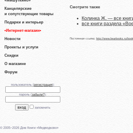
«Мишуткино»
Смотрите также
Канцелярские
и сопутствующие товары
Колинка Ж. — все книг
Подарки и интерьер
все книги раздела «В
•Интернет-магазин•
Новости
Постоянная ссылка:
http://www.bearbooks.ru/boo
Проекты и услуги
Скидки
О магазине
Форум
пользователь (
регистрация
):
пароль (
забыли?
):
запомнить
© 2005–2026 Дом Книги «Медведково»