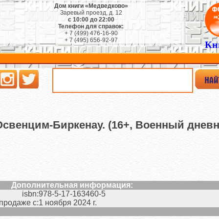
Дом книги «Медведково»
Заревый проезд, д. 12
с 10:00 до 22:00
Телефон для справок:
+ 7 (499) 476-16-90
+ 7 (495) 656-92-97
Кн
свенцим-Биркенау. (16+, Военный дневн
Дополнительная информация:
isbn:
978-5-17-163460-5
 продаже с:
1 ноября 2024 г.