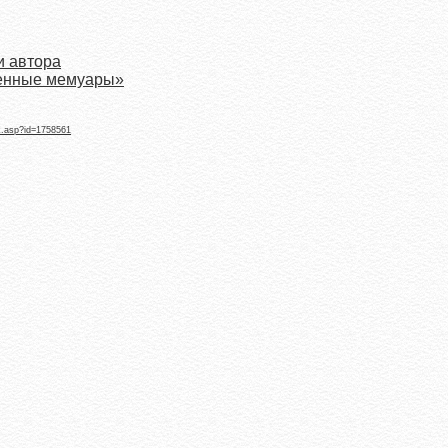
и автора
оенные мемуары»
k.asp?id=1758561