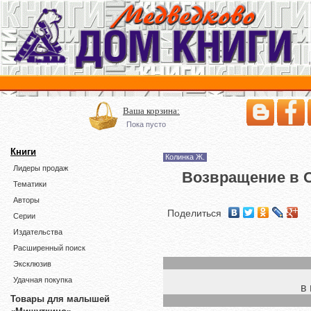
Ваша корзина:
Пока пусто
Книги
Колинка Ж.
Лидеры продаж
Возвращение в О
Тематики
Авторы
Поделиться
Серии
Издательства
Расширенный поиск
Эксклюзив
Удачная покупка
в
Товары для малышей