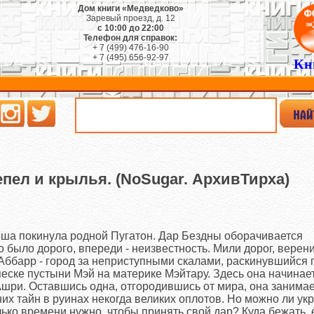
Дом книги «Медведково»
Заревый проезд, д. 12
с 10:00 до 22:00
Телефон для справок:
+ 7 (499) 476-16-90
+ 7 (495) 656-92-97
Кн
пел и крылья. (NoSugar. АрхивТирха)
Эша покинула родной Пугатон. Дар Бездны оборачивается
то было дорого, впереди - неизвестность. Мили дорог, верен
Аббарр - город за неприступными скалами, раскинувшийся
песке пустыни Мэй на материке Мэйтару. Здесь она начинае
шри. Оставшись одна, отгородившись от мира, она занима
их тайн в руинах некогда великих оплотов. Но можно ли ук
лько времени нужно, чтобы принять свой дар? Куда бежать, 