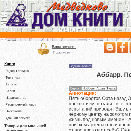
Ваша корзина:
Пока пусто
Книги
Воджик Хельга
Лидеры продаж
Аббарр. Пе
Тематики
Авторы
Серия:
NoSugar. Архив Тирха
Серии
Аннотация:
Пять оборотов Орта назад 
Издательства
проклятием, позади - всё, ч
Расширенный поиск
испытаний приводят Эшу в 
Эксклюзив
чёрному цветку на золотом 
Удачная покупка
жизнь под новым именем - А
поиском артефактов и древн
Товары для малышей
от прошлого и от себя? Ско