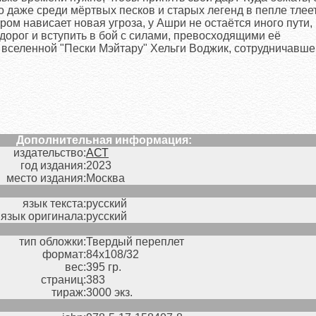
 даже среди мёртвых песков и старых легенд в пепле тлее
ом нависает новая угроза, у Ашри не остаётся иного пути, 
й дорог и вступить в бой с силами, превосходящими её
а вселенной "Пески Мэйтару" Хельги Воджик, сотрудничавше
Дополнительная информация:
издательство:
АСТ
год издания:
2023
место издания:
Москва
язык текста:
русский
язык оригинала:
русский
тип обложки:
Твердый переплет
формат:
84х108/32
вес:
395 гр.
страниц:
383
тираж:
3000 экз.