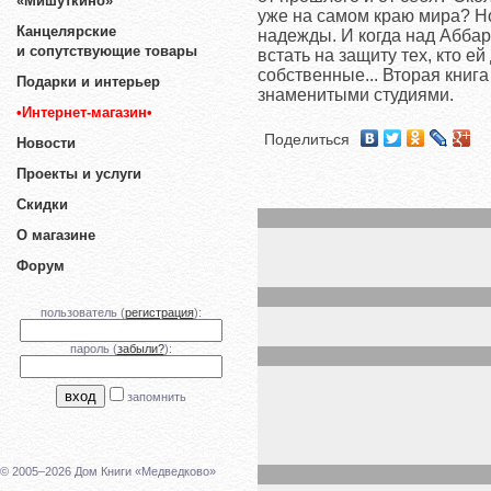
«Мишуткино»
уже на самом краю мира? Но
Канцелярские
надежды. И когда над Аббарр
и сопутствующие товары
встать на защиту тех, кто е
собственные... Вторая книг
Подарки и интерьер
знаменитыми студиями.
•Интернет-магазин•
Поделиться
Новости
Проекты и услуги
Скидки
О магазине
Форум
пользователь (
регистрация
):
пароль (
забыли?
):
запомнить
© 2005–2026 Дом Книги «Медведково»