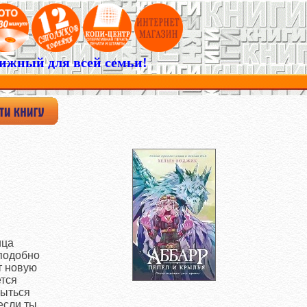
ижный для всей семьи!
ица
 подобно
т новую
ется
рыться
если ты