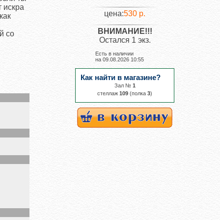
т искра
цена:
530 р.
как
ВНИМАНИЕ!!!
й со
Остался 1 экз.
Есть в наличии
на
09.08.2026 10:55
Как найти в магазине?
Зал №
1
cтеллаж
109
(полка
3
)