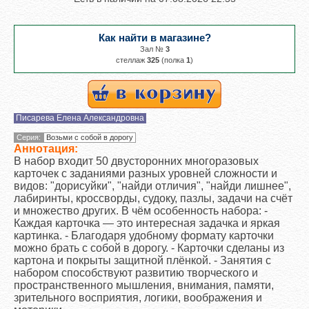
Как найти в магазине?
Зал №
3
cтеллаж
325
(полка
1
)
Писарева Елена Александровна
Серия:
Возьми с собой в дорогу
Аннотация:
В набор входит 50 двусторонних многоразовых
карточек с заданиями разных уровней сложности и
видов: "дорисуйки", "найди отличия", "найди лишнее",
лабиринты, кроссворды, судоку, пазлы, задачи на счёт
и множество других. В чём особенность набора: -
Каждая карточка — это интересная задачка и яркая
картинка. - Благодаря удобному формату карточки
можно брать с собой в дорогу. - Карточки сделаны из
картона и покрыты защитной плёнкой. - Занятия с
набором способствуют развитию творческого и
пространственного мышления, внимания, памяти,
зрительного восприятия, логики, воображения и