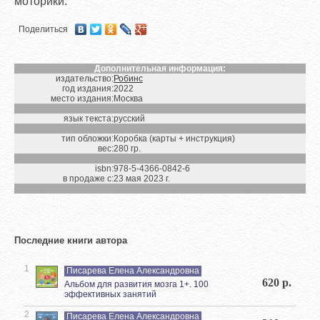
моторики.
Поделиться
Дополнительная информация:
издательство:
Робинс
год издания:
2022
место издания:
Москва
язык текста:
русский
тип обложки:
Коробка (карты + инструкция)
вес:
280 гр.
isbn:
978-5-4366-0842-6
в продаже с:
23 мая 2023 г.
Последние книги автора
1
Писарева Елена Александровна
620 р.
Альбом для развития мозга 1+. 100
эффективных занятий
2
Писарева Елена Александровна