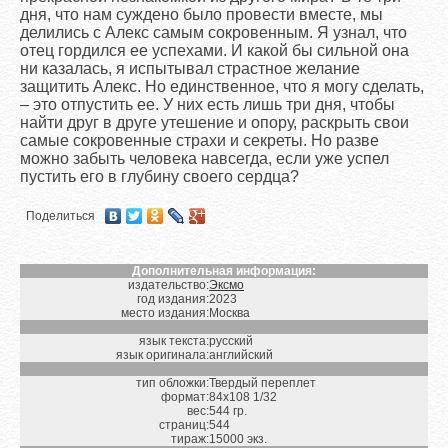
дня, что нам суждено было провести вместе, мы
делились с Алекс самым сокровенным. Я узнал, что
отец гордился ее успехами. И какой бы сильной она
ни казалась, я испытывал страстное желание
защитить Алекс. Но единственное, что я могу сделать,
– это отпустить ее. У них есть лишь три дня, чтобы
найти друг в друге утешение и опору, раскрыть свои
самые сокровенные страхи и секреты. Но разве
можно забыть человека навсегда, если уже успел
пустить его в глубину своего сердца?
Поделиться
Дополнительная информация:
издательство:
Эксмо
год издания:
2023
место издания:
Москва
язык текста:
русский
язык оригинала:
английский
тип обложки:
Твердый переплет
формат:
84х108 1/32
вес:
544 гр.
страниц:
544
тираж:
15000 экз.