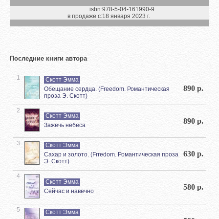
isbn:
978-5-04-161990-9
в продаже с:
18 января 2023 г.
Последние книги автора
1
Скотт Эмма
890 р.
Обещание сердца. (Freedom. Романтическая
проза Э. Скотт)
2
Скотт Эмма
890 р.
Зажечь небеса
3
Скотт Эмма
630 р.
Сахар и золото. (Frredom. Романтическая проза
Э. Скотт)
4
Скотт Эмма
580 р.
Сейчас и навечно
5
Скотт Эмма