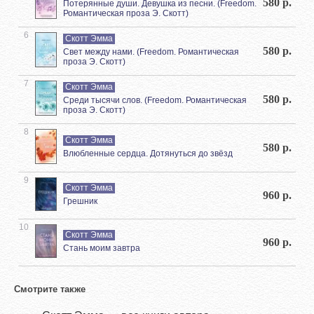
580 р.
Потерянные души. Девушка из песни. (Freedom.
Романтическая проза Э. Скотт)
6
Скотт Эмма
580 р.
Свет между нами. (Freedom. Романтическая
проза Э. Скотт)
7
Скотт Эмма
580 р.
Среди тысячи слов. (Freedom. Романтическая
проза Э. Скотт)
8
Скотт Эмма
580 р.
Влюбленные сердца. Дотянуться до звёзд
9
Скотт Эмма
960 р.
Грешник
10
Скотт Эмма
960 р.
Стань моим завтра
Смотрите также