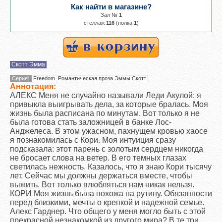
Как найти в магазине?
Зал №
1
cтеллаж
116
(полка
1
)
Скотт Эмма
Серия:
Freedom. Романтическая проза Эммы Скотт
Аннотация:
АЛЕКС Меня не случайно называли Леди Акулой: я
привыкла выигрывать дела, за которые бралась. Моя
жизнь была расписана по минутам. Вот только я не
была готова стать заложницей в банке Лос-
Анджелеса. В этом ужасном, пахнущем кровью хаосе
я познакомилась с Кори. Моя интуиция сразу
подсказала: этот парень с золотым сердцем никогда
не бросает слова на ветер. В его темных глазах
светилась нежность. Казалось, что я знаю Кори тысячу
лет. Сейчас мы должны держаться вместе, чтобы
выжить. Вот только влюбляться нам никак нельзя.
КОРИ Моя жизнь была похожа на рутину. Обязанности
перед близкими, мечты о крепкой и надежной семье.
Алекс Гарднер. Что общего у меня могло быть с этой
прекрасной незнакомкой из другого мира? В те три