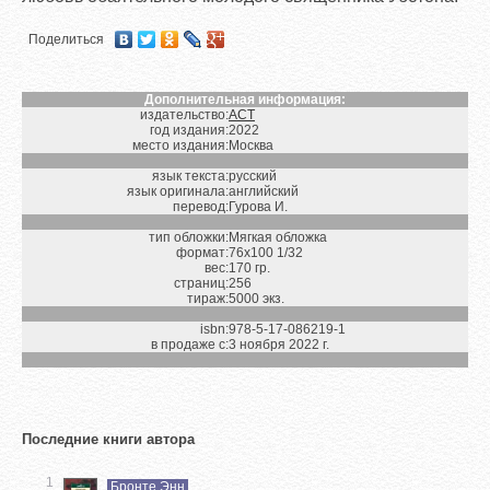
Поделиться
Дополнительная информация:
издательство:
АСТ
год издания:
2022
место издания:
Москва
язык текста:
русский
язык оригинала:
английский
перевод:
Гурова И.
тип обложки:
Мягкая обложка
формат:
76х100 1/32
вес:
170 гр.
страниц:
256
тираж:
5000 экз.
isbn:
978-5-17-086219-1
в продаже с:
3 ноября 2022 г.
Последние книги автора
1
Бронте Энн