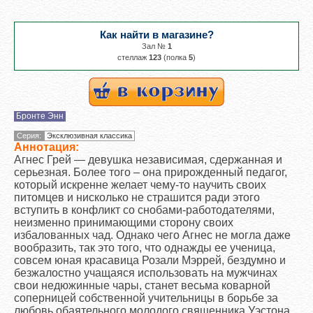
Как найти в магазине?
Зал №
1
cтеллаж
123
(полка
5
)
Бронте Энн
Серия:
Эксклюзивная классика
Аннотация:
Агнес Грей — девушка независимая, сдержанная и
серьезная. Более того – она прирожденный педагог,
который искренне желает чему-то научить своих
питомцев и нисколько не страшится ради этого
вступить в конфликт со снобами-работодателями,
неизменно принимающими сторону своих
избалованных чад. Однако чего Агнес не могла даже
вообразить, так это того, что однажды ее ученица,
совсем юная красавица Розали Мэррей, бездумно и
безжалостно учащаяся использовать на мужчинах
свои недюжинные чары, станет весьма коварной
соперницей собственной учительницы в борьбе за
любовь обаятельного молодого священника Уэстона.