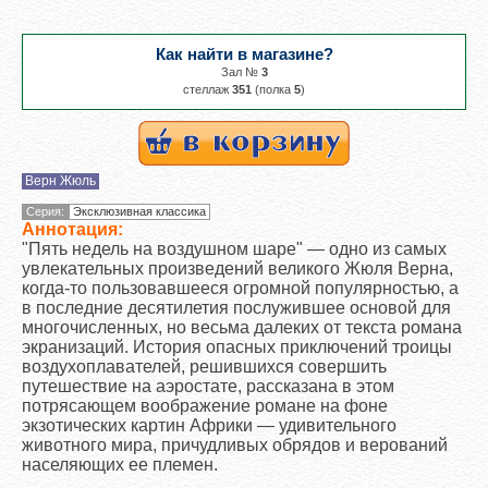
Как найти в магазине?
Зал №
3
cтеллаж
351
(полка
5
)
Верн Жюль
Серия:
Эксклюзивная классика
Аннотация:
"Пять недель на воздушном шаре" — одно из самых
увлекательных произведений великого Жюля Верна,
когда-то пользовавшееся огромной популярностью, а
в последние десятилетия послужившее основой для
многочисленных, но весьма далеких от текста романа
экранизаций. История опасных приключений троицы
воздухоплавателей, решившихся совершить
путешествие на аэростате, рассказана в этом
потрясающем воображение романе на фоне
экзотических картин Африки — удивительного
животного мира, причудливых обрядов и верований
населяющих ее племен.