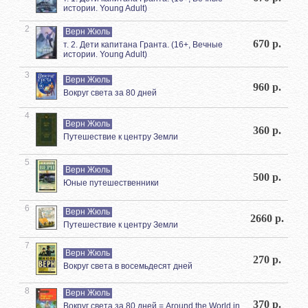
истории. Young Adult)
2
Верн Жюль
670 р.
т. 2. Дети капитана Гранта. (16+, Вечные
истории. Young Adult)
3
Верн Жюль
960 р.
Вокруг света за 80 дней
4
Верн Жюль
360 р.
Путешествие к центру Земли
5
Верн Жюль
500 р.
Юные путешественники
6
Верн Жюль
2660 р.
Путешествие к центру Земли
7
Верн Жюль
270 р.
Вокруг света в восемьдесят дней
8
Верн Жюль
370 р.
Вокруг света за 80 дней = Around the World in