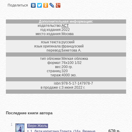
Поделиться
Дополнительная информация:
издательство:
АСТ
год издания:
2022
место издания:
Москва
язык текста:
русский
язык оригинала:
французский
перевод:
Бекетова А.
тип обложки:
Мягкая обложка
формат:
76х100 1/32
вес:
200 гр.
страниц:
320
тираж:
4000 экз.
isbn:
978-5-17-147978-7
в продаже с:
3 июня 2022 г.
Последние книги автора
1
Верн Жюль
670 р.
т. 1. Дети капитана Гранта. (16+, Вечные