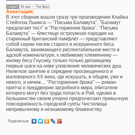
Серия:
XX век — The Best
Аннотация:
В этот сборник вошли сразу три произведения Клайва
Стейплза Льюиса — "Письма Баламута", "Баламут
предлагает тост" и "Расторжение брака". "Письма
Баламута" — блестяще остроумная пародия на
старинный британский памфлет — представляют
собой серию писем старого и искушенного беса
Баламута, занимающего респектабельное место в
адской номенклатуре, к любимому племяннику —
юному бесу Гнусику, только-только делающему
первые шаги на ниве уловления человеческих душ.
Нелегкое занятие в середине просвещенного и
маловерного ХХ века, где искушать, в общем, уже и
некого, и нечем… "Расторжение брака" — роман-
притча о преддверии загробного мира, обитатели
которого могут без труда попасть в Рай, однако в
большинстве своем упорно предпочитают привычную
повседневность городской суеты Чистилища
непривычному и незнакомому блаженству.
Поделиться