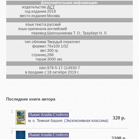
Дополнительная информация:
издательство:
АСТ
год издания:
2019
место издания:
Москва
язык текста:
русский
язык оригинала:
английский
перевод:
Шапошникова Т. О.; Трауберг Н. Л.
тип обложки:
Твердый переплет
формат:
76х100 1/32
вес:
300 гр.
страниц:
288
тираж:
3000 экз.
isbn:
978-5-17-114930-7
в продаже с:
18 октября 2019 г.
Последние книги автора
1
Льюис Клайв Стейплз
320 р.
м. о. Темная башня. (Эксклюзивная классика)
2
Льюис Клайв Стейплз
2100 р.