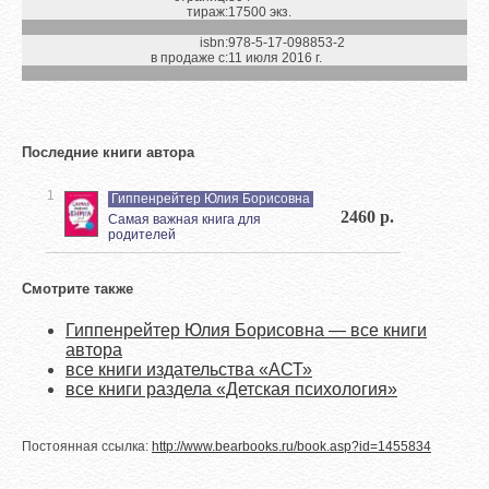
тираж:
17500 экз.
isbn:
978-5-17-098853-2
в продаже с:
11 июля 2016 г.
Последние книги автора
1
Гиппенрейтер Юлия Борисовна
2460 р.
Самая важная книга для
родителей
Смотрите также
Гиппенрейтер Юлия Борисовна — все книги
автора
все книги издательства «АСТ»
все книги раздела «Детская психология»
Постоянная ссылка:
http://www.bearbooks.ru/book.asp?id=1455834