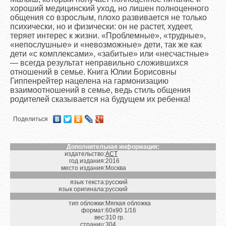
хороший медицинский уход, но лишен полноценного
общения со взрослым, плохо развивается не только
психически, но и физически: он не растет, худеет,
теряет интерес к жизни. «Проблемные», «трудные»,
«непослушные» и «невозможные» дети, так же как
дети «с комплексами», «забитые» или «несчастные»
— всегда результат неправильно сложившихся
отношений в семье. Книга Юлии Борисовны
Гиппенрейтер нацелена на гармонизацию
взаимоотношений в семье, ведь стиль общения
родителей сказывается на будущем их ребенка!
Поделиться
Дополнительная информация:
издательство:
АСТ
год издания:
2016
место издания:
Москва
язык текста:
русский
язык оригинала:
русский
тип обложки:
Мягкая обложка
формат:
60х90 1/16
вес:
310 гр.
страниц:
304