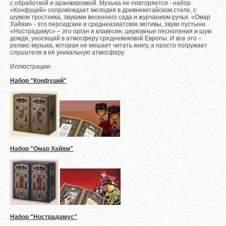
с обработкой и аранжировкой. Музыка не повторяется - набор
«Конфуций» сопровождает мелодия в древнекитайском стиле, с
шумом тростника, звуками весеннего сада и журчанием ручья. «Омар
Хайям» - это персидские и среднеазиатские мотивы, звуки пустыни.
«Нострадамус» – это орган и клавесин, церковные песнопения и шум
дождя, уносящий в атмосферу средневековой Европы. И все это –
релакс-музыка, которая не мешает читать книгу, а просто погружает
слушателя в её уникальную атмосферу.
Иллюстрации:
Набор "Конфуций"
Набор "Омар Хайям"
Набор "Нострадамус"