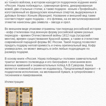
из тонкого войлока, в котором находится подарочное издание книги
«Россия. Наука побеждать», сувенирная фляга, декорированная
кожей, две стальные стопки, а также подарок - коньяк «Трофейный»,
изготовленный из французских коньячных спиртов, выдержанных в
дубовых бочках г.Коньяк (Франция). Название и внешний вид также
соответствуют идее подарка – это фляжка, на ее металлизированной
этикетке нанесены два символа – звезда и орел.
Во внешнем виде упаковки отражены три периода российской истории
- кофр стилизован под военную форму российской армии разных
периодов – времен Отечественной войны 1812 года (гусарский
ментик), времен существования Красной армии, а также в стилистике
современной парадной формы ВС России. Такой подход позволяет
придать подарку неповторимость и очень оригинальный вид. Кофр
универсален, он может вмещать в себя любые подходящие по
размеру подарки.
В основу книги «Россия. Наука побеждать» положен замечательный
трактат великого полководца и его биография с описанием всех
военных кампаний и знаменательных побед А.В.Суворова. Книга
является новинкой и ранее не издавалась. Предлагаемый вариант – в
подарочном исполнении, на мелованной бумаге, в суперобложке с
тиснением и лакированием.
Иллюстрации: