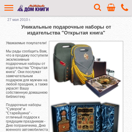
27 мая 2010 г.
Уникальные подарочные наборы от
издательства "Открытая книга"
Уважаемые покупатели!
Мы рады сообщить Вам,
что в продажу поступили
эксклюзивные
подарочные наборы от
издательства "Открытая
книга". Они послужат
замечательным
подарком для мужчин на
любой праздник, а также
украсят Вашу
собственную домашнюю
библиотеку.
Подарочные наборы
"Суворов" и
"Старейшина" -
отличный подарок к
грядущим праздникам -
Дню пограничника, Дню
военного автомобилиста