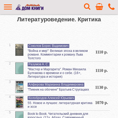
Литературоведение. Критика
1
Соколов Борис Вадимович
"Война и мир": Великая эпоха в великом
1110 р.
романе. Комментарии к роману Льва
Толстого
2
Разумов А. С.
"Мастер и Маргарита". Роман Михаила
1110 р.
Булгакова о времени и о себе. (16+,
Литература и история)
3
Алферова Марианна Владимировна
1130 р.
"Пикник на обочине" Братьев Стругацких
4
Колобродов Алексей Юрьевич
1070 р.
55. Новое и лучшее: литературная критика
и эссе
5
Book to Book. Читательский дневник для
взрослых. (12+, Абзац. Современный