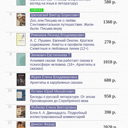
580 р.
взгляд на язык и литературу)
НОВИНКА
6
Шкловский Виктор Борисович
Zoo, или Письма не о любви.
1360 р.
Сентиментальное путешествие. Жили-
были. Письма внуку
7
Рожников Леонид Владимирович
А. С. Пушкин. Евгений Онегин. Краткое
270 р.
содержание. Анкеты и профили героев.
Сюжетные и любовные линии (12+)
8
Зинкевич-Евстигнеева Т.
Алхимия сказки. Как работает сказка в
1010 р.
психосфере человека. (16+, Архетипы в
сказках)
9
Журек Елена Владимировна
680 р.
Архетипы в зарубежных сказках
10
Лотман Юрий Михайлович
950 р.
Беседы о русской литературе. От эпохи
Просвещения до Серебряного века
11
Жуйкова Елена Викторовна
390 р.
Блок А. А. Двенадцать. Подробный
иллюстрированный комментарий
12
Денизо Жерар
2020 р.