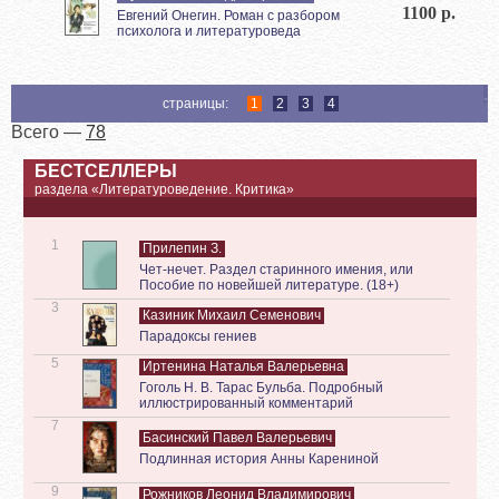
1100 р.
Евгений Онегин. Роман с разбором
психолога и литературоведа
страницы:
1
2
3
4
Всего —
78
БЕСТСЕЛЛЕРЫ
раздела «Литературоведение. Критика»
1
Прилепин З.
Чет-нечет. Раздел старинного имения, или
Пособие по новейшей литературе. (18+)
3
Казиник Михаил Семенович
Парадоксы гениев
5
Иртенина Наталья Валерьевна
Гоголь Н. В. Тарас Бульба. Подробный
иллюстрированный комментарий
7
Басинский Павел Валерьевич
Подлинная история Анны Карениной
9
Рожников Леонид Владимирович