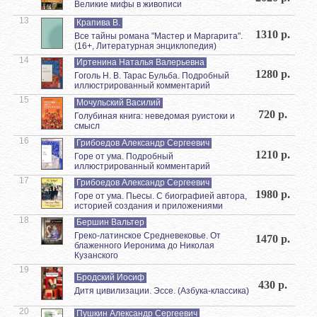
Великие мифы в живописи
13
Крапива В.
1310 р.
Все тайны романа "Мастер и Маргарита".
(16+, Литературная энциклопедия)
14
Иртенина Наталья Валерьевна
1280 р.
Гоголь Н. В. Тарас Бульба. Подробный
иллюстрированный комментарий
15
Мочульский Василий
720 р.
Голубиная книга: неведомая руистоки и
смысл
16
Грибоедов Александр Сергеевич
1210 р.
Горе от ума. Подробный
иллюстрированный комментарий
17
Грибоедов Александр Сергеевич
1980 р.
Горе от ума. Пьесы. С биографией автора,
историей создания и приложениями
18
Бершин Вальтер
Греко-латинское Средневековье. От
1470 р.
блаженного Иеронима до Николая
Кузанского
19
Бродский Иосиф
430 р.
Дитя цивилизации. Эссе. (Азбука-классика)
20
Пушкин Александр Сергеевич