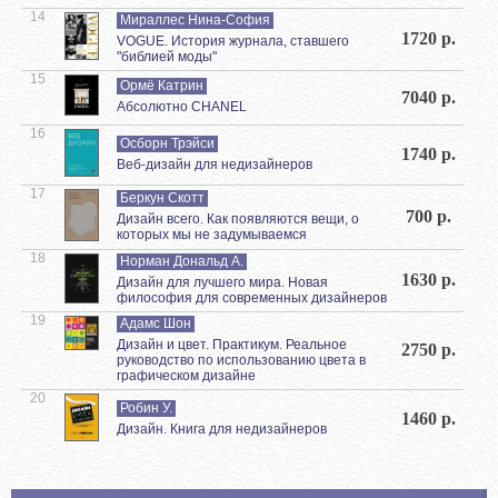
14
Мираллес Нина-София
1720 р.
VOGUE. История журнала, ставшего
"библией моды"
15
Ормё Катрин
7040 р.
Абсолютно CHANEL
16
Осборн Трэйси
1740 р.
Веб-дизайн для недизайнеров
17
Беркун Скотт
700 р.
Дизайн всего. Как появляются вещи, о
которых мы не задумываемся
18
Норман Дональд А.
1630 р.
Дизайн для лучшего мира. Новая
философия для современных дизайнеров
19
Адамс Шон
Дизайн и цвет. Практикум. Реальное
2750 р.
руководство по использованию цвета в
графическом дизайне
20
Робин У.
1460 р.
Дизайн. Книга для недизайнеров