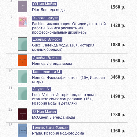
6
О`Нил Майкл
1560 р.
Dior. Легенда моды
7
Хироко Фукути
Fashion-иллюстрация. От идеи до готовой
1420 р.
работы. Учимся рисовать как
профессиональные дизайнеры
8
Джеймс Элисон.
1880 р.
Gucci. Легенда моды. (16+, История
модных брендов)
9
Джеймс Элисон
1560 р.
Hermes. Легенда моды
10
Каппеллетти М.
3460 р.
Hermёs. Философия стиля. (16+, История
моды)
11
Лаутон А.
Louis Vuitton. История модного дома,
1490 р.
ставшего символом роскоши. (16+,
История моды в деталях)
12
О`Нил Майкл
1780 р.
McQueen. Легенда моды
13
Грейвс Лэйа Фэрран
1360 р.
Prada. История модного дома