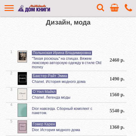
Дизайн, мода
1
Полынская Ирина Владимировна
"Тихая роскошь" на спицах. Вяжем
2460 р.
люксовую авторскую одежду в стиле Old
money
2
Бакстер-Райт Эмма
1490 р.
Chanel. История модного дома
3
О`Нил Майкл
1560 р.
Chanel. Легенда моды
4
Dior навсегда. Сборный комплект с
5540 р.
пакетом.
5
Гомер Карен
1360 р.
Dior. История модного дома