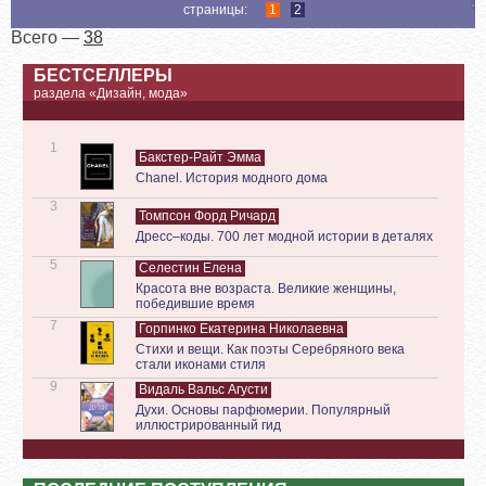
страницы:
1
2
Всего —
38
БЕСТСЕЛЛЕРЫ
раздела «Дизайн, мода»
1
Бакстер-Райт Эмма
Chanel. История модного дома
3
Томпсон Форд Ричард
Дресс–коды. 700 лет модной истории в деталях
5
Селестин Елена
Красота вне возраста. Великие женщины,
победившие время
7
Горпинко Екатерина Николаевна
Стихи и вещи. Как поэты Серебряного века
стали иконами стиля
9
Видаль Вальс Агусти
Духи. Основы парфюмерии. Популярный
иллюстрированный гид