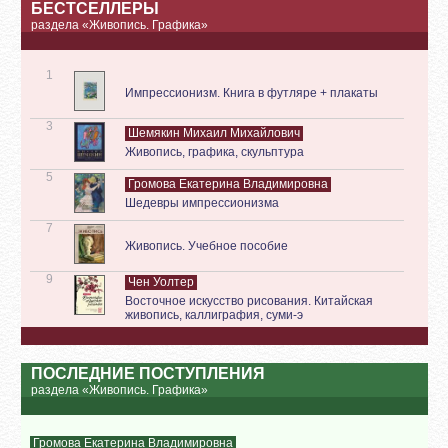
БЕСТСЕЛЛЕРЫ
раздела «Живопись. Графика»
1
Импрессионизм. Книга в футляре + плакаты
3
Шемякин Михаил Михайлович
Живопись, графика, скульптура
5
Громова Екатерина Владимировна
Шедевры импрессионизма
7
Живопись. Учебное пособие
9
Чен Уолтер
Восточное искусство рисования. Китайская
живопись, каллиграфия, суми-э
ПОСЛЕДНИЕ ПОСТУПЛЕНИЯ
раздела «Живопись. Графика»
Громова Екатерина Владимировна