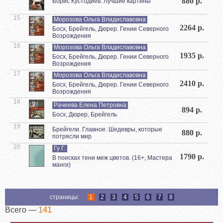
880 р.
Борис Кустодиев. Лучшие картины
15
Морозова Ольга Владиславовна
2264 р.
Босх, Брейгель, Дюрер. Гении Северного
Возрождения
16
Морозова Ольга Владиславовна
1935 р.
Босх, Брейгель, Дюрер. Гении Северного
Возрождения
17
Морозова Ольга Владиславовна
2410 р.
Босх, Брейгель, Дюрер. Гении Северного
Возрождения
18
Рачеева Елена Петровна
894 р.
Босх, Дюрер, Брейгель
19
Брейгели. Главное. Шедевры, которые
880 р.
потрясли мир
20
Гу Г.
1790 р.
В поисках тени меж цветов. (16+, Мастера
манги)
страницы:
1
2
3
4
5
6
7
8
Всего —
141