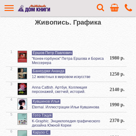
Живопись. Графика
1
Ершов Петр Павлович
1980 р.
"Конек-горбунок" Петра Ершова и Бориса
Мессерера
2
Банерджи Ананда
1250 р.
12 животных в мировом искусстве
3
Anna Cattish. Артбук. Коллекция
2140 р.
персонажей, скетчей, историй.
4
Кувшинов Илья
1990 р.
Eternal. Иллюстрации Ильи Кувшинова
5
Гото Тэцуя
2370 р.
K-Graphic. Энциклопедия графического
дизайна Южной Кореи
6
Карузо С.