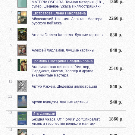
1360 р.
MATERIA OSCURA. Темная материя. (18+,
супер. Шедевры ужаса в иллюстрациях)
7
Евстратова Елена Николаевна
2260 р.
Айвазовский. Шишкин. Левитан. Мастера
русского пейзажа
8
830 р.
Аксели Галлен-Каллела. Лучшие картины
9
840 р.
Алексей Харламов. Лучшие картины
10
Громова Екатерина Владимировна
Американская живопись. Уистлер,
2510 р.
Сарджент, Хассам, Хоппер и другие
знаменитые мастера
11
840 р.
Артур Рэкхем. Шедевры иллюстрации
12
940 р.
Архип Куинджи. Лучшие картины
13
Ито Дзюндзи
1860 р.
Бездна ужаса. От "Томиэ" до "Спирали":
жизнь и творчество великого мангаки
14