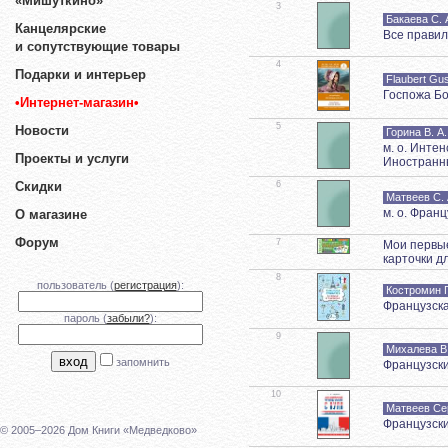
«Мишуткино»
3
Бакаева С. 
Канцелярские
Все правил
и сопутствующие товары
4
Подарки и интерьер
Flaubert Gu
Госпожа Бо
•Интернет-магазин•
5
Новости
Горина В. А.
м. о. Инте
Проекты и услуги
Иностранны
6
Скидки
Матвеев С. 
м. о. Фран
О магазине
Форум
7
Мои первые
карточки д
8
пользователь (
регистрация
):
Костромин 
Французска
пароль (
забыли?
):
9
Михалева В.
запомнить
Французски
10
Матвеев Се
Французски
© 2005–2026 Дом Книги «Медведково»