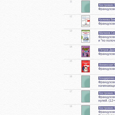
11
Костромин Г
Французски
12
Килеева Ви
Французски
13
Матвеев Се
Французски
и "по поло
14
Петров Дми
Французски
15
Аннинская 
Французски
16
Бондаренко 
Французски
начинающих
17
Костромин Г
Французски
нулей. (12+
18
Костромин Г
Французски