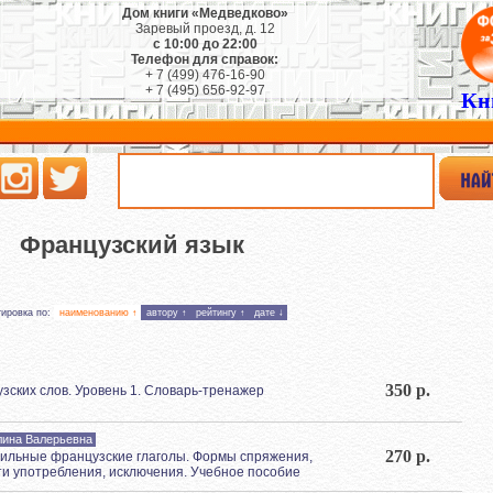
Дом книги «Медведково»
Заревый проезд, д. 12
с 10:00 до 22:00
Телефон для справок:
+ 7 (499) 476-16-90
+ 7 (495) 656-92-97
Кн
Французский язык
тировка по:
наименованию ↑
автору ↑
рейтингу ↑
дате ↓
350 р.
зских слов. Уровень 1. Словарь-тренажер
лина Валерьевна
270 р.
ильные французские глаголы. Формы спряжения,
и употребления, исключения. Учебное пособие