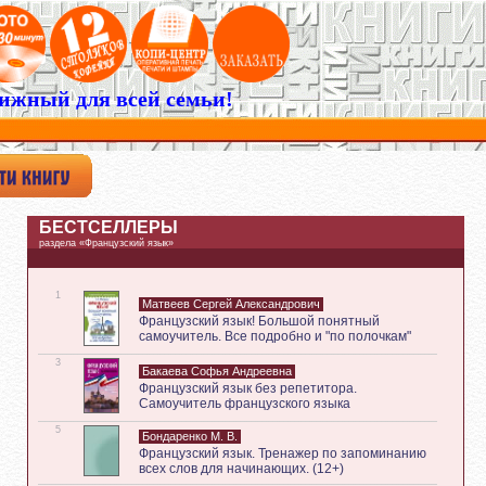
ижный для всей семьи!
БЕСТСЕЛЛЕРЫ
раздела «Французский язык»
1
Матвеев Сергей Александрович
Французский язык! Большой понятный
самоучитель. Все подробно и "по полочкам"
3
Бакаева Софья Андреевна
Французский язык без репетитора.
Самоучитель французского языка
5
Бондаренко М. В.
Французский язык. Тренажер по запоминанию
всех слов для начинающих. (12+)