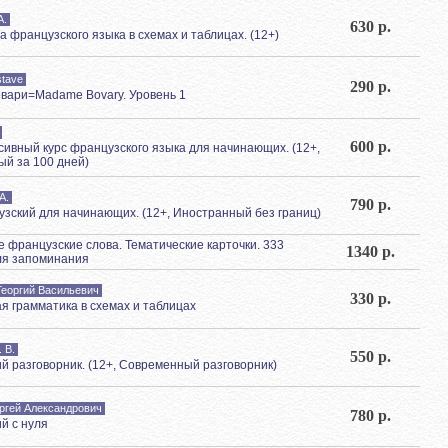
А.
630 р.
а французского языка в схемах и таблицах. (12+)
stave
290 р.
вари=Madame Bovary. Уровень 1
600 р.
нсивный курс французского языка для начинающих. (12+,
й за 100 дней)
А.
790 р.
цузский для начинающих. (12+, Иностранный без границ)
 французские слова. Тематические карточки. 333
1340 р.
ля запоминания
Георгий Васильевич
330 р.
я грамматика в схемах и таблицах
 В.
550 р.
й разговорник. (12+, Современный разговорник)
ргей Александрович
780 р.
й с нуля