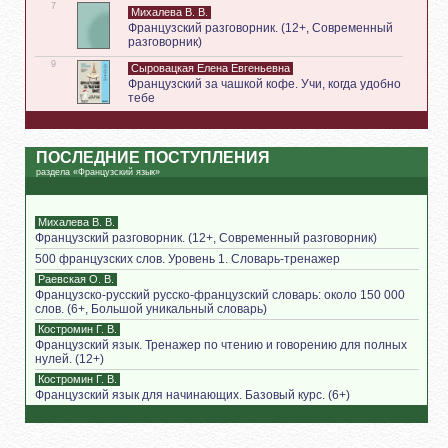
7
Михалева В. В.
Французский разговорник. (12+, Современный
разговорник)
9
Сыровацкая Елена Евгеньевна
Французский за чашкой кофе. Учи, когда удобно
тебе
ПОСЛЕДНИЕ ПОСТУПЛЕНИЯ
раздела «Французский язык»
Михалева В. В.
Французский разговорник. (12+, Современный разговорник)
500 французских слов. Уровень 1. Словарь-тренажер
Раевская О. В.
Французско-русский русско-французский словарь: около 150 000
слов. (6+, Большой уникальный словарь)
Костромин Г. В.
Французский язык. Тренажер по чтению и говорению для полных
нулей. (12+)
Костромин Г. В.
Французский язык для начинающих. Базовый курс. (6+)