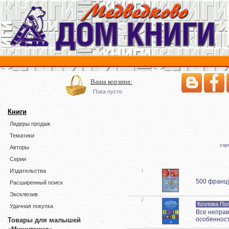
Ваша корзина:
Пока пусто
Книги
Лидеры продаж
Тематики
сор
Авторы
Серии
Издательства
1
500 францу
Расширенный поиск
Эксклюзив
2
Козлова По
Удачная покупка
Все неправ
особенност
Товары для малышей