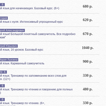
. В.
680 р.
й язык для начинающих. Базовый курс. (6+)
ктория
620 р.
й язык с нуля. Интенсивный упрощенный курс
ргей Александрович
670 р.
й язык! Большой понятный самоучитель. Все подробно
чкам"
трий Юрьевич
1040 р.
й язык, 16 уроков. Базовый курс
Мария Львовна
900 р.
й язык. Карманный самоучитель
М. В.
330 р.
й язык. Тренажер по запоминанию всех слов для
. (12+)
. В.
480 р.
й язык. Тренажер по чтению и говорению для полных
)
. В.
330 р.
й язык. Тренажер по чтению. (6+,