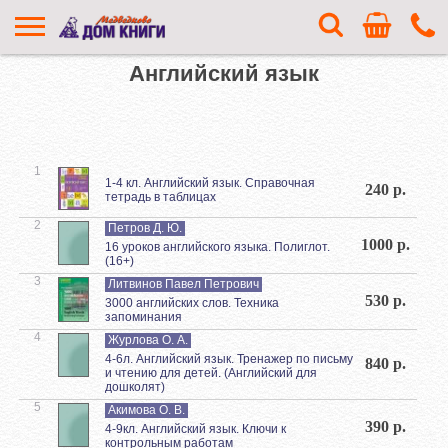
Английский язык
1
1-4 кл. Английский язык. Справочная
240 р.
тетрадь в таблицах
2
Петров Д. Ю.
1000 р.
16 уроков английского языка. Полиглот.
(16+)
3
Литвинов Павел Петрович
530 р.
3000 английских слов. Техника
запоминания
4
Журлова О. А.
4-6л. Английский язык. Тренажер по письму
840 р.
и чтению для детей. (Английский для
дошколят)
5
Акимова О. В.
390 р.
4-9кл. Английский язык. Ключи к
контрольным работам