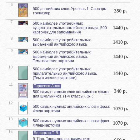
6
500 английских слов. Уровень 1. Словарь-
350 р.
тренажер
7
500 наиболее употребимых
1440 р.
существительных английского языка. 500
карточек для запоминания
8
500 наиболее употребительных
1410 р.
выражений английского языка
9
500 наиболее употребительных
1440 р.
выражений английского языка.
Тематические карточки
10
500 наиболее употребительных
1440 р.
прилагательных английского языка.
(Тематические карточки)
11
Тарасова Анна
340 р.
500 самых важных слов английского языка
для школьников. (1-4 классы). (6+)
12
500 самых нужных английских слов и фраз.
1070 р.
Флеш-карточки
13
500 самых нужных английских слов и фраз.
1070 р.
Флеш-карточки
14
Беляцкая Т. В.
5-11кл. Тренажер по грамматике