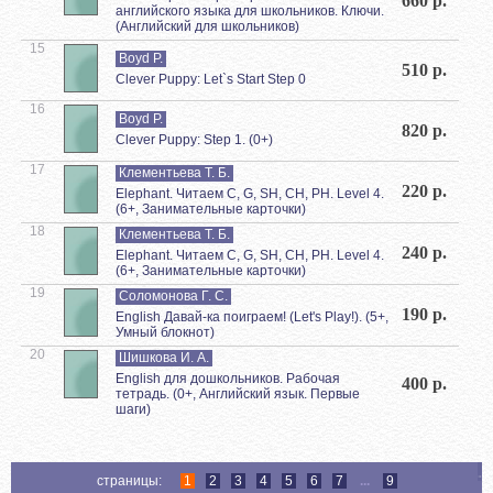
660 р.
английского языка для школьников. Ключи.
(Английский для школьников)
15
Boyd P.
510 р.
Clever Puppy: Let`s Start Step 0
16
Boyd P.
820 р.
Clever Puppy: Step 1. (0+)
17
Клементьева Т. Б.
220 р.
Elephant. Читаем C, G, SH, CH, PH. Level 4.
(6+, Занимательные карточки)
18
Клементьева Т. Б.
240 р.
Elephant. Читаем C, G, SH, CH, PH. Level 4.
(6+, Занимательные карточки)
19
Соломонова Г. С.
190 р.
English Давай-ка поиграем! (Let's Play!). (5+,
Умный блокнот)
20
Шишкова И. А.
English для дошкольников. Рабочая
400 р.
тетрадь. (0+, Английский язык. Первые
шаги)
страницы:
1
2
3
4
5
6
7
...
9