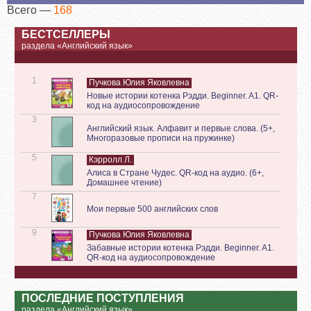
Всего —
168
БЕСТСЕЛЛЕРЫ
раздела «Английский язык»
1
Пучкова Юлия Яковлевна
Новые истории котенка Рэдди. Beginner. A1. QR-
код на аудиосопровождение
3
Английский язык. Алфавит и первые слова. (5+,
Многоразовые прописи на пружинке)
5
Кэрролл Л.
Алиса в Стране Чудес. QR-код на аудио. (6+,
Домашнее чтение)
7
Мои первые 500 английских слов
9
Пучкова Юлия Яковлевна
Забавные истории котенка Рэдди. Beginner. A1.
QR-код на аудиосопровождение
ПОСЛЕДНИЕ ПОСТУПЛЕНИЯ
раздела «Английский язык»