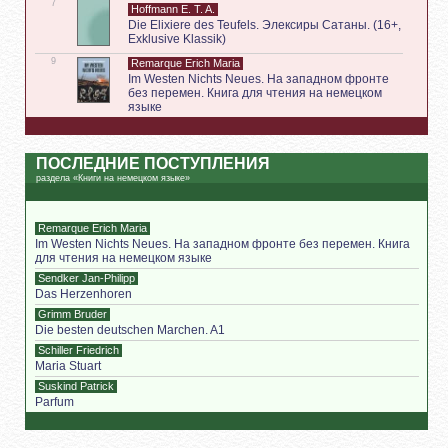
7
Hoffmann E. T. A.
Die Elixiere des Teufels. Элексиры Сатаны. (16+,
Exklusive Klassik)
9
Remarque Erich Maria
Im Westen Nichts Neues. На западном фронте
без перемен. Книга для чтения на немецком
языке
ПОСЛЕДНИЕ ПОСТУПЛЕНИЯ
раздела «Книги на немецком языке»
Remarque Erich Maria
Im Westen Nichts Neues. На западном фронте без перемен. Книга
для чтения на немецком языке
Sendker Jan-Philipp
Das Herzenhoren
Grimm Bruder
Die besten deutschen Marchen. A1
Schiller Friedrich
Maria Stuart
Suskind Patrick
Parfum