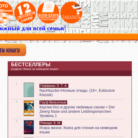
ижный для всей семьи!
БЕСТСЕЛЛЕРЫ
раздела «Книги на немецком языке»
1
Гоффман Э. Т. А.
Nachtsucke=Ночные этюды. (16+, Exklusive
Klassik)
3
Гауф Вильгельм
Карлик Нос и другие любимые сказки = Der
Zwerg Nase und andere Lieblingsmarchen.
Уровень 1
5
Ремарк Э. М.
Искра жизни. Книга для чтения на немецком
языке