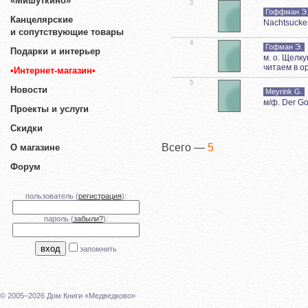
«Мишуткино»
3
Гоффман Э. 
Канцелярские
Nachtsucke
и сопутствующие товары
4
Гофман Э.
Подарки и интерьер
м. о. Щелк
читаем в о
•Интернет-магазин•
5
Новости
Meyrink G.
м/ф. Der Go
Проекты и услуги
Скидки
Всего —
5
О магазине
Форум
пользователь (
регистрация
):
пароль (
забыли?
):
запомнить
© 2005–2026 Дом Книги «Медведково»