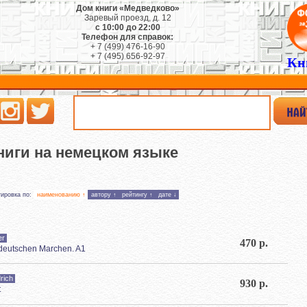
Дом книги «Медведково»
Заревый проезд, д. 12
с 10:00 до 22:00
Телефон для справок:
+ 7 (499) 476-16-90
+ 7 (495) 656-92-97
Кн
ниги на немецком языке
тировка по:
наименованию ↑
автору ↑
рейтингу ↑
дате ↓
er
470 р.
 deutschen Marchen. A1
drich
930 р.
t