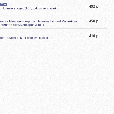
Т. А.
492 р.
=Ночные этюды. (16+, Exklusive Klassik)
450 р.
унчик и Мышиный король = Nuвknacker und Mausekоnig:
ригинале с комментарием. (0+)
410 р.
lem. Голем. (16+, Exklusive klassik)