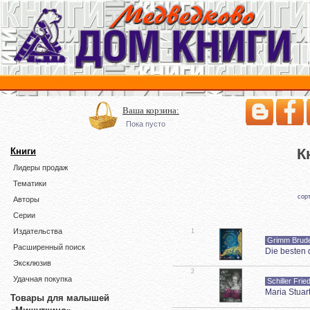
Ваша корзина:
Пока пусто
К
Книги
Лидеры продаж
Тематики
сор
Авторы
Серии
Издательства
1
Grimm Brud
Расширенный поиск
Die besten
Эксклюзив
2
Удачная покупка
Schiller Frie
Maria Stuar
Товары для малышей