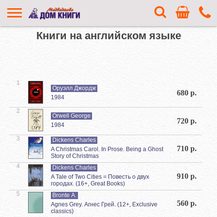
Книги на английском языке
1
Оруэлл Джордж
680 р.
1984
2
Orwell George
720 р.
1984
3
Dickens Charles
710 р.
A Christmas Carol. In Prose. Being a Ghost
Story of Christmas
4
Dickens Charles
910 р.
A Tale of Two Cities = Повесть о двух
городах. (16+, Great Books)
5
Brontе A.
560 р.
Agnes Grey. Агнес Грей. (12+, Exclusive
classics)