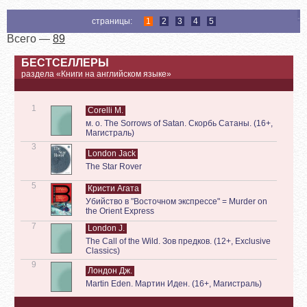
страницы:
1
2
3
4
5
Всего —
89
БЕСТСЕЛЛЕРЫ
раздела «Книги на английском языке»
1
Corelli M.
м. о. The Sorrows of Satan. Скорбь Сатаны. (16+,
Магистраль)
3
London Jack
The Star Rover
5
Кристи Агата
Убийство в "Восточном экспрессе" = Murder on
the Orient Express
7
London J.
The Call of the Wild. Зов предков. (12+, Exclusive
Classics)
9
Лондон Дж.
Martin Eden. Мартин Иден. (16+, Магистраль)