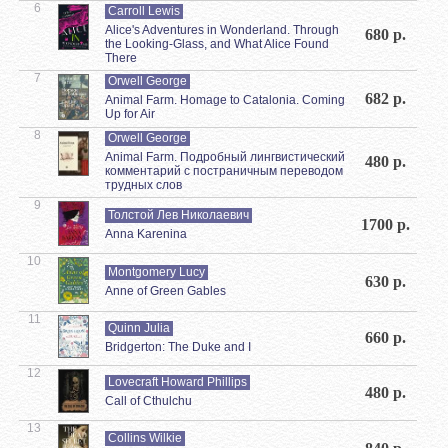
6
Carroll Lewis
Alice's Adventures in Wonderland. Through
680 р.
the Looking-Glass, and What Alice Found
There
7
Orwell George
682 р.
Animal Farm. Homage to Catalonia. Coming
Up for Air
8
Orwell George
Animal Farm. Подробный лингвистический
480 р.
комментарий с постраничным переводом
трудных слов
9
Толстой Лев Николаевич
1700 р.
Anna Karenina
10
Montgomery Lucy
630 р.
Anne of Green Gables
11
Quinn Julia
660 р.
Bridgerton: The Duke and I
12
Lovecraft Howard Phillips
480 р.
Call of Cthulchu
13
Collins Wilkie