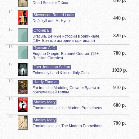
840 р.
Dead Secret = Тайна
14
Stevenson Robert Louis
440 р.
Dr Jekyll and Mr Hyde
15
Стокер Б.
820 р.
Dracula. Вечные истории в оригинале.
(16+, Вечные истории в оригинале)
16
Пушкин А. С.
780 р.
Eugene Onegin. Евгений Онегин. (12+,
Russian Classics)
17
Foer Jonathan Safran
1020 р.
Extremely Loud & Incredibly Close
18
Hardy Thomas
910 р.
Far from the Madding Crowd = Вдали от
обезумевшей толпы
19
Shelley Mary
680 р.
Frankenstein, or, the Modern Prometheus
20
Shelley Mary
790 р.
Frankenstein; or, The Modern Prometheus