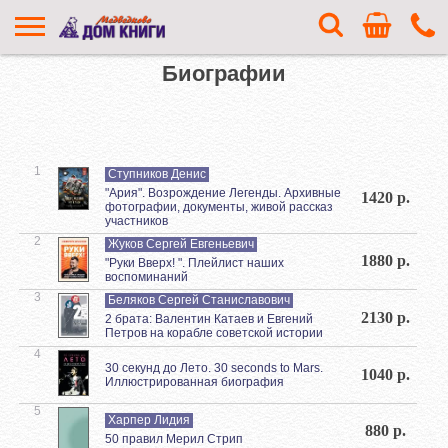
Биографии
1
Ступников Денис
"Ария". Возрождение Легенды. Архивные
1420 р.
фотографии, документы, живой рассказ
участников
2
Жуков Сергей Евгеньевич
1880 р.
"Руки Вверх! ". Плейлист наших
воспоминаний
3
Беляков Сергей Станиславович
2130 р.
2 брата: Валентин Катаев и Евгений
Петров на корабле советской истории
4
30 секунд до Лето. 30 seconds to Mars.
1040 р.
Иллюстрированная биография
5
Харпер Лидия
880 р.
50 правил Мерил Стрип