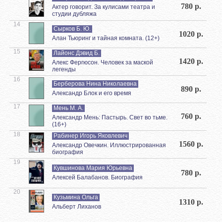
780 р.
Актер говорит. За кулисами театра и
студии дубляжа
14
Сырков Б. Ю.
1020 р.
Алан Тьюринг и тайная комната. (12+)
15
Лайонс Дэвид Б.
1420 р.
Алекс Фергюсон. Человек за маской
легенды
16
Берберова Нина Николаевна
890 р.
Александр Блок и его время
17
Мень М. А.
760 р.
Александр Мень: Пастырь. Свет во тьме.
(16+)
18
Рабинер Игорь Яковлевич
1560 р.
Александр Овечкин. Иллюстрированная
биография
19
Кувшинова Мария Юрьевна
780 р.
Алексей Балабанов. Биография
20
Кузьмина Ольга
1310 р.
Альберт Лиханов