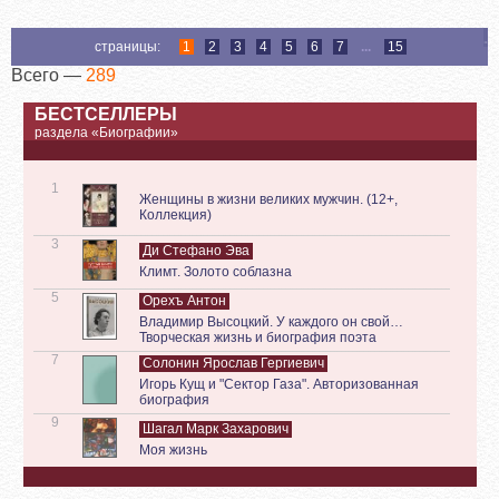
страницы:
1
2
3
4
5
6
7
...
15
Всего —
289
БЕСТСЕЛЛЕРЫ
раздела «Биографии»
1
Женщины в жизни великих мужчин. (12+,
Коллекция)
3
Ди Стефано Эва
Климт. Золото соблазна
5
Орехъ Антон
Владимир Высоцкий. У каждого он свой…
Творческая жизнь и биография поэта
7
Солонин Ярослав Гергиевич
Игорь Кущ и "Сектор Газа". Авторизованная
биография
9
Шагал Марк Захарович
Моя жизнь