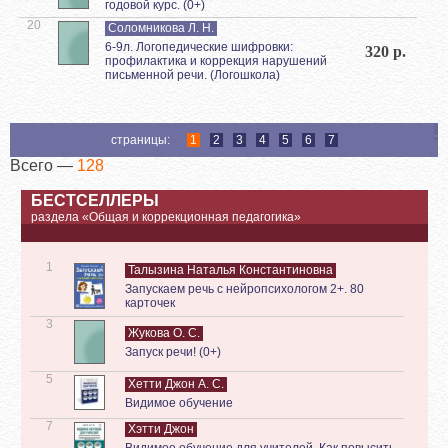
годовой курс. (0+)
20
Соломникова Л. Н.
6-9л. Логопедические шифровки:
320 р.
профилактика и коррекция нарушений
письменной речи. (Логошкола)
страницы:
1
2
3
4
5
6
7
Всего —
128
БЕСТСЕЛЛЕРЫ
раздела «Общая и коррекционная педагогика»
1
Талызина Наталья Константиновна
Запускаем речь с нейропсихологом 2+. 80
карточек
3
Жукова О. С.
Запуск речи! (0+)
5
Хетти Джон А. С.
Видимое обучение
7
Хэтти Джон
Видимое обучение для учителей. Как повысить