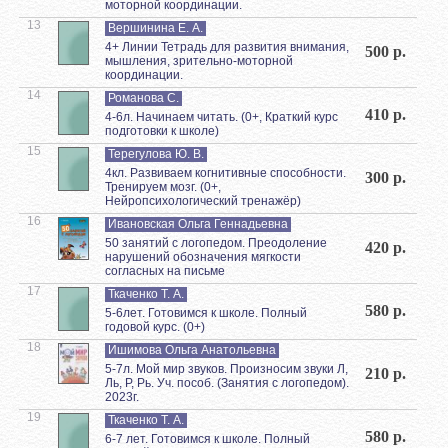
моторной координации.
13
Вершинина Е. А.
4+ Линии Тетрадь для развития внимания,
500 р.
мышления, зрительно-моторной
координации.
14
Романова С.
410 р.
4-6л. Начинаем читать. (0+, Краткий курс
подготовки к школе)
15
Терегулова Ю. В.
4кл. Развиваем когнитивные способности.
300 р.
Тренируем мозг. (0+,
Нейропсихологический тренажёр)
16
Ивановская Ольга Геннадьевна
50 занятий с логопедом. Преодоление
420 р.
нарушений обозначения мягкости
согласных на письме
17
Ткаченко Т. А.
580 р.
5-6лет. Готовимся к школе. Полный
годовой курс. (0+)
18
Ишимова Ольга Анатольевна
5-7л. Мой мир звуков. Произносим звуки Л,
210 р.
Ль, Р, Рь. Уч. пособ. (Занятия с логопедом).
2023г.
19
Ткаченко Т. А.
580 р.
6-7 лет. Готовимся к школе. Полный