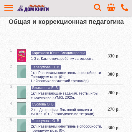
Общая и коррекционная педагогика
1
Корсакова Юлия Владимировна
330 р.
1-3 л. Как помочь ребёнку заговорить
2
Терегулова Ю. В.
1кл. Развиваем когнитивные способности.
300 р.
Тренируем мозг. (0+,
Нейропсихологический тренажёр)
3
Языканова Е. В.
200 р.
1кл. Развивающие задания. тесты, игры,
упражнения. (УМК). 2025г.
4
Суслова О. В.
270 р.
2 кл. Дисграфия. Языковой анализ и
синтез. (0+, Логопедические тетради)
5
Терегулова Ю. В.
2кл. Развиваем когнитивные способности.
300 р.
Тренируем мозг. (0+,