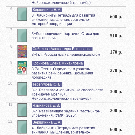
Нейропсихологический тренажёр)
6
Вершинина Е. А.
3+ Лабиринты Тетрадь для развития
600 р.
внимания, мышления, зрительно-
моторной координации.
7
3+Логопедические карточки. Стихи для
510 р.
развития речи
8
Соболева Александра Евгеньевна
170 р.
3-4 кл. Русский язык с нейропсихологом
9
Косинова Елена Михайловна
3-7л. Тесты. Определяем уровень
270 р.
развития речи ребенка. (Домашняя
логопедия)
10
Терегулова Ю. В.
3кл. Развиваем когнитивные способности.
300 р.
Тренируем мозг. (0+,
Нейропсихологический тренажёр)
11
Языканова Е. В.
200 р.
3кл. Развивающие задания. тесты, игры,
упражнения. (УМК). 2025г.
12
Вершинина Е. А.
4+ Лабиринты Тетрадь для развития
600 р.
внимания, мышления, зрительно-