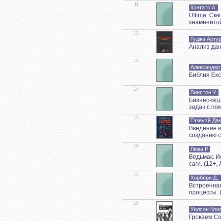
11
Контато А.
Ultima. Ск
знаменито
12
Гуджа Арту
Анализ дан
13
Александер
Библия Exce
14
Винстон У.
Бизнес-мод
задач с пом
15
Гэзеуэй Да
Введение в
созданию 
16
Люка Р.
Ведьмак. И
саги. (12+
17
Хорбери Д.,
Встроенная
процессы. 
18
Уилсон Кри
Грокаем Co