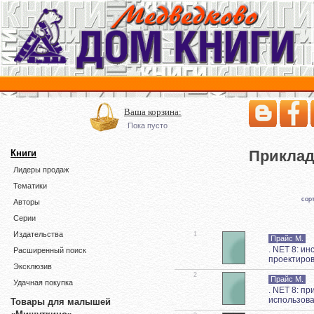
Ваша корзина:
Пока пусто
Приклад
Книги
Лидеры продаж
Тематики
сор
Авторы
Серии
Издательства
1
Прайс М.
. NET 8: и
Расширенный поиск
проектиров
Эксклюзив
2
Прайс М.
Удачная покупка
. NET 8: п
использова
Товары для малышей