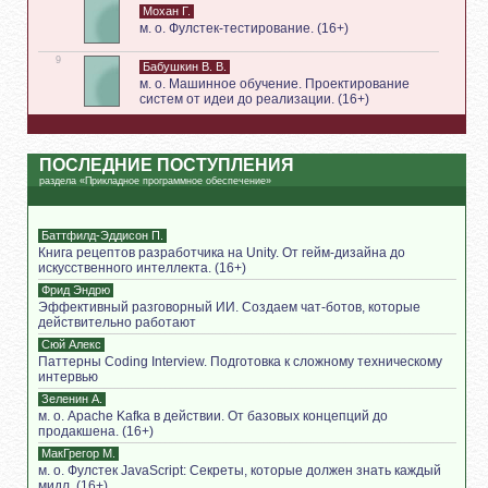
Мохан Г.
м. о. Фулстек-тестирование. (16+)
9
Бабушкин В. В.
м. о. Машинное обучение. Проектирование
систем от идеи до реализации. (16+)
ПОСЛЕДНИЕ ПОСТУПЛЕНИЯ
раздела «Прикладное программное обеспечение»
Баттфилд-Эддисон П.
Книга рецептов разработчика на Unity. От гейм-дизайна до
искусственного интеллекта. (16+)
Фрид Эндрю
Эффективный разговорный ИИ. Создаем чат-ботов, которые
действительно работают
Сюй Алекс
Паттерны Coding Interview. Подготовка к сложному техническому
интервью
Зеленин А.
м. о. Apache Kafka в действии. От базовых концепций до
продакшена. (16+)
МакГрегор М.
м. о. Фулстек JavaScript: Секреты, которые должен знать каждый
мидл. (16+)