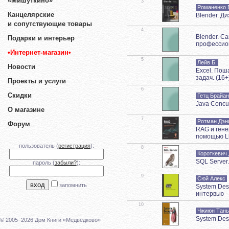
«Мишуткино»
3
Романенко 
Канцелярские
Blender. Д
и сопутствующие товары
4
Blender. С
Подарки и интерьер
профессио
•Интернет-магазин•
5
Лейв Б.
Новости
Excel. Пош
задач. (16+
Проекты и услуги
6
Скидки
Гетц Брайан
Java Concu
О магазине
7
Ротман Дэн
Форум
RAG и ген
помощью Ll
пользователь (
регистрация
):
8
Короткевич
SQL Server
пароль (
забыли?
):
9
Сюй Алекс
запомнить
System Des
интервью
10
Чжиюн Тань
System Des
© 2005–2026 Дом Книги «Медведково»