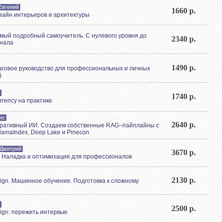
Евгений
1660 р.
изайн интерьеров и архитектуры
амый подробный самоучитель. С нулевого уровня до
2340 р.
нала
1490 р.
аговое руководство для профессиональных и личных
)
1740 р.
rrency на практике
ис
2640 р.
еративный ИИ. Создаем собственные RAG–пайплайны с
amaIndex, Deep Lake и Pinecon
 Дмитрий
3670 р.
. Наладка и оптимизация для профессионалов
2130 р.
ign. Машинное обучение. Подготовка к сложному
2500 р.
ign: пережить интервью