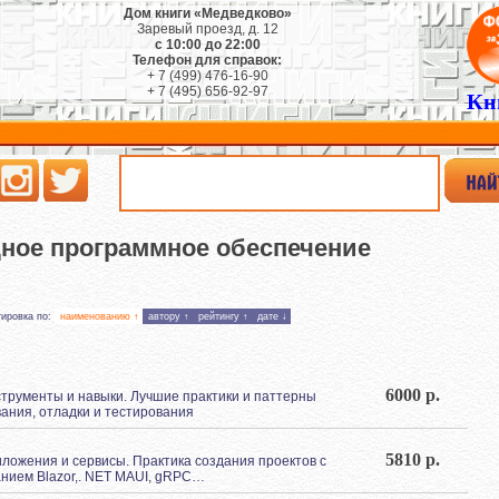
Дом книги «Медведково»
Заревый проезд, д. 12
с 10:00 до 22:00
Телефон для справок:
+ 7 (499) 476-16-90
+ 7 (495) 656-92-97
Кн
ное программное обеспечение
тировка по:
наименованию ↑
автору ↑
рейтингу ↑
дате ↓
6000 р.
нструменты и навыки. Лучшие практики и паттерны
ания, отладки и тестирования
5810 р.
риложения и сервисы. Практика создания проектов с
нием Blazor,. NET MAUI, gRPC…