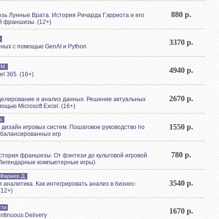
880 р.
возь Лунные Врата. История Ричарда Гэрриота и его
й франшизы. (12+)
р
3370 р.
ных с помощью GenAI и Python
 М.
4940 р.
l 365. (16+)
2670 р.
елирование и анализ данных. Решение актуальных
ощью Microsoft Excel. (16+)
кс
1550 р.
 дизайн игровых систем. Пошаговое руководство по
сбалансированных игр
780 р.
стория франшизы. От фэнтези до культовой игровой
, Легендарные компьютерные игры)
 Фармер Д.
3540 р.
 аналитика. Как интегрировать анализ в бизнес-
(12+)
сти
1670 р.
ntinuous Delivery