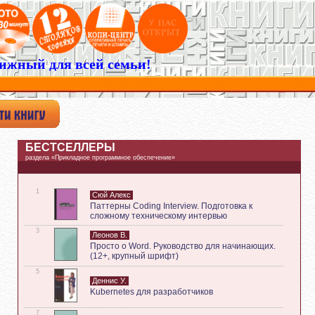
ижный для всей семьи!
БЕСТСЕЛЛЕРЫ
раздела «Прикладное программное обеспечение»
1
Сюй Алекс
Паттерны Coding Interview. Подготовка к
сложному техническому интервью
3
Леонов В.
Просто о Word. Руководство для начинающих.
(12+, крупный шрифт)
5
Деннис У.
Kubernetes для разработчиков
7