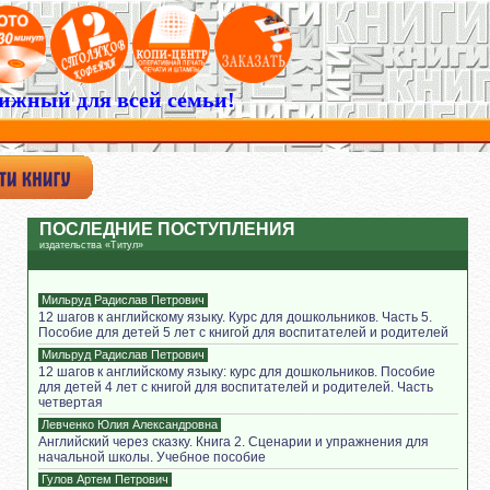
ижный для всей семьи!
ПОСЛЕДНИЕ ПОСТУПЛЕНИЯ
издательства «Титул»
Мильруд Радислав Петрович
12 шагов к английскому языку. Курс для дошкольников. Часть 5.
Пособие для детей 5 лет с книгой для воспитателей и родителей
Мильруд Радислав Петрович
12 шагов к английскому языку: курс для дошкольников. Пособие
для детей 4 лет с книгой для воспитателей и родителей. Часть
четвертая
Левченко Юлия Александровна
Английский через сказку. Книга 2. Сценарии и упражнения для
начальной школы. Учебное пособие
Гулов Артем Петрович