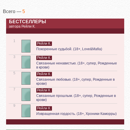
Всего —
5
БЕСТСЕЛЛЕРЫ
автора Рейли К.
1
Рейли К.
Покоренные судьбой. (18+, Love&Mafia)
3
Рейли К.
Связанные ненавистью. (18+, супер, Рожденные
в крови)
5
Рейли К.
Связанные любовью. (18+, супер, Рожденные в
крови)
7
Рейли К.
Связанные прошлым. (18+, супер, Рожденные в
крови)
9
Рейли К.
Извращенная гордость. (18+, Хроники Каморры)