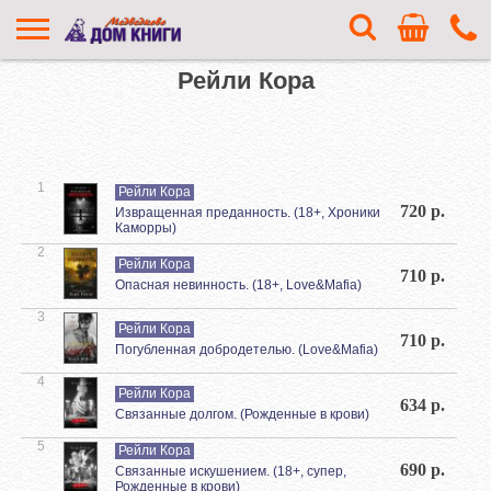
Рейли Кора
1
Рейли Кора
720 р.
Извращенная преданность. (18+, Хроники
Каморры)
2
Рейли Кора
710 р.
Опасная невинность. (18+, Love&Mafia)
3
Рейли Кора
710 р.
Погубленная добродетелью. (Love&Mafia)
4
Рейли Кора
634 р.
Связанные долгом. (Рожденные в крови)
5
Рейли Кора
690 р.
Связанные искушением. (18+, супер,
Рожденные в крови)