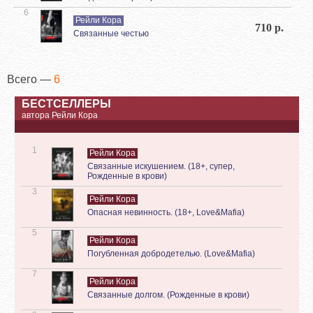
6
Рейли Кора
710 р.
Связанные честью
Всего —
6
БЕСТСЕЛЛЕРЫ
автора Рейли Кора
1
Рейли Кора
Связанные искушением. (18+, супер,
Рожденные в крови)
3
Рейли Кора
Опасная невинность. (18+, Love&Mafia)
5
Рейли Кора
Погубленная добродетелью. (Love&Mafia)
7
Рейли Кора
Связанные долгом. (Рожденные в крови)