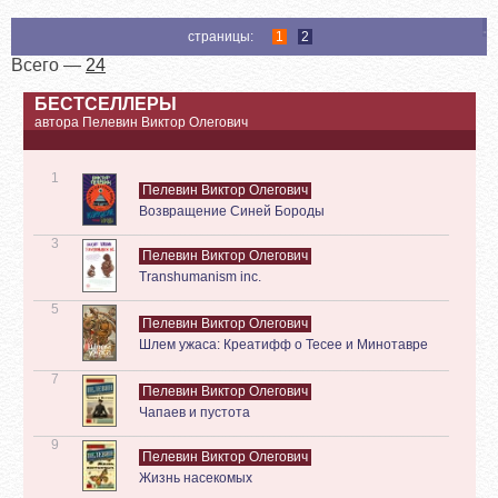
страницы:
1
2
Всего —
24
БЕСТСЕЛЛЕРЫ
автора Пелевин Виктор Олегович
1
Пелевин Виктор Олегович
Возвращение Синей Бороды
3
Пелевин Виктор Олегович
Transhumanism inc.
5
Пелевин Виктор Олегович
Шлем ужаса: Креатифф о Тесее и Минотавре
7
Пелевин Виктор Олегович
Чапаев и пустота
9
Пелевин Виктор Олегович
Жизнь насекомых