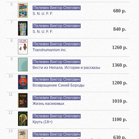
6
Пелевин Виктор Олегович
680 р.
S. N. U. F. F.
7
Пелевин Виктор Олегович
840 р.
S. N. U. F. F.
8
Пелевин Виктор Олегович
1260 р.
Transhumanism inc.
9
Пелевин Виктор Олегович
1360 р.
Вести из Непала. Истории и рассказы
10
Пелевин Виктор Олегович
1200 р.
Возвращение Синей Бороды
11
Пелевин Виктор Олегович
1010 р.
Жизнь насекомых
12
Пелевин Виктор Олегович
1100 р.
Круть (18+)
13
Пелевин Виктор Олегович
630 р.