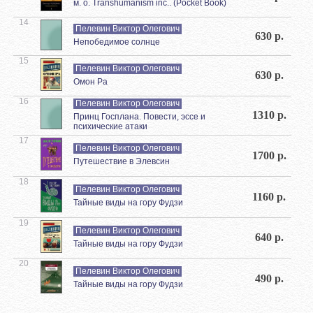
м. о. Transhumanism inc.. (Pocket Book)
14
Пелевин Виктор Олегович
630 р.
Непобедимое солнце
15
Пелевин Виктор Олегович
630 р.
Омон Ра
16
Пелевин Виктор Олегович
1310 р.
Принц Госплана. Повести, эссе и
психические атаки
17
Пелевин Виктор Олегович
1700 р.
Путешествие в Элевсин
18
Пелевин Виктор Олегович
1160 р.
Тайные виды на гору Фудзи
19
Пелевин Виктор Олегович
640 р.
Тайные виды на гору Фудзи
20
Пелевин Виктор Олегович
490 р.
Тайные виды на гору Фудзи