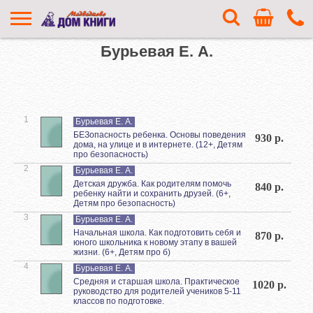
Бурьевая Е. А.
1
Бурьевая Е. А.
БЕЗопасность ребенка. Основы поведения
930 р.
дома, на улице и в интернете. (12+, Детям
про безопасность)
2
Бурьевая Е. А.
Детская дружба. Как родителям помочь
840 р.
ребенку найти и сохранить друзей. (6+,
Детям про безопасность)
3
Бурьевая Е. А.
Начальная школа. Как подготовить себя и
870 р.
юного школьника к новому этапу в вашей
жизни. (6+, Детям про б)
4
Бурьевая Е. А.
Средняя и старшая школа. Практическое
1020 р.
руководство для родителей учеников 5-11
классов по подготовке.