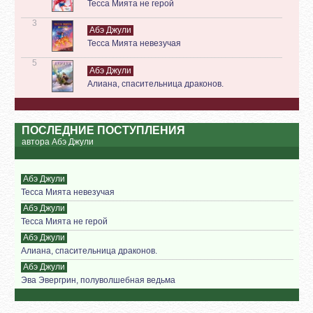
Тесса Мията не герой
3
Абэ Джули
Тесса Мията невезучая
5
Абэ Джули
Алиана, спасительница драконов.
ПОСЛЕДНИЕ ПОСТУПЛЕНИЯ
автора Абэ Джули
Абэ Джули
Тесса Мията невезучая
Абэ Джули
Тесса Мията не герой
Абэ Джули
Алиана, спасительница драконов.
Абэ Джули
Эва Эвергрин, полуволшебная ведьма