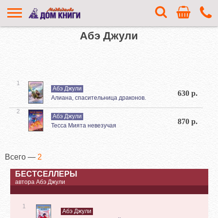
Абэ Джули
1
Абэ Джули
630 р.
Алиана, спасительница драконов.
2
Абэ Джули
870 р.
Тесса Мията невезучая
Всего —
2
БЕСТСЕЛЛЕРЫ
автора Абэ Джули
1
Абэ Джули