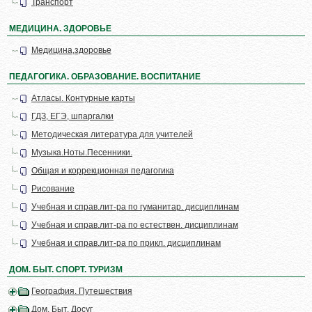
Транспорт
МЕДИЦИНА. ЗДОРОВЬЕ
Медицина,здоровье
ПЕДАГОГИКА. ОБРАЗОВАНИЕ. ВОСПИТАНИЕ
Атласы. Контурные карты
ГДЗ, ЕГЭ, шпаргалки
Методическая литература для учителей
Музыка.Ноты.Песенники.
Общая и коррекционная педагогика
Рисование
Учебная и справ.лит-ра по гуманитар. дисциплинам
Учебная и справ.лит-ра по естествен. дисциплинам
Учебная и справ.лит-ра по прикл. дисциплинам
ДОМ. БЫТ. СПОРТ. ТУРИЗМ
География. Путешествия
Дом. Быт. Досуг