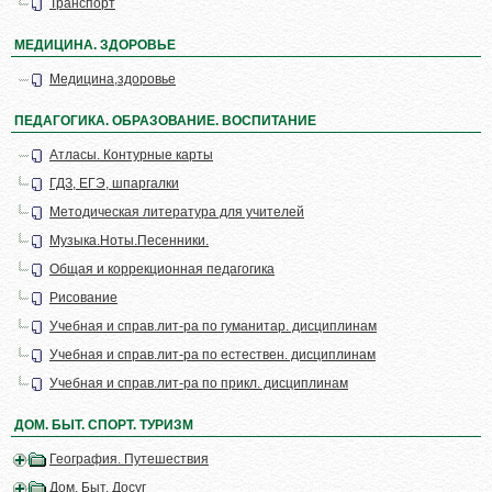
Транспорт
МЕДИЦИНА. ЗДОРОВЬЕ
Медицина,здоровье
ПЕДАГОГИКА. ОБРАЗОВАНИЕ. ВОСПИТАНИЕ
Атласы. Контурные карты
ГДЗ, ЕГЭ, шпаргалки
Методическая литература для учителей
Музыка.Ноты.Песенники.
Общая и коррекционная педагогика
Рисование
Учебная и справ.лит-ра по гуманитар. дисциплинам
Учебная и справ.лит-ра по естествен. дисциплинам
Учебная и справ.лит-ра по прикл. дисциплинам
ДОМ. БЫТ. СПОРТ. ТУРИЗМ
География. Путешествия
Дом. Быт. Досуг