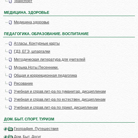
Транспорт
МЕДИЦИНА. ЗДОРОВЬЕ
Медицина,здоровье
ПЕДАГОГИКА. ОБРАЗОВАНИЕ. ВОСПИТАНИЕ
Атласы. Контурные карты
ГДЗ, ЕГЭ, шпаргалки
Методическая литература для учителей
Музыка.Ноты.Песенники.
Общая и коррекционная педагогика
Рисование
Учебная и справ.лит-ра по гуманитар. дисциплинам
Учебная и справ.лит-ра по естествен. дисциплинам
Учебная и справ.лит-ра по прикл. дисциплинам
ДОМ. БЫТ. СПОРТ. ТУРИЗМ
География. Путешествия
Дом. Быт. Досуг